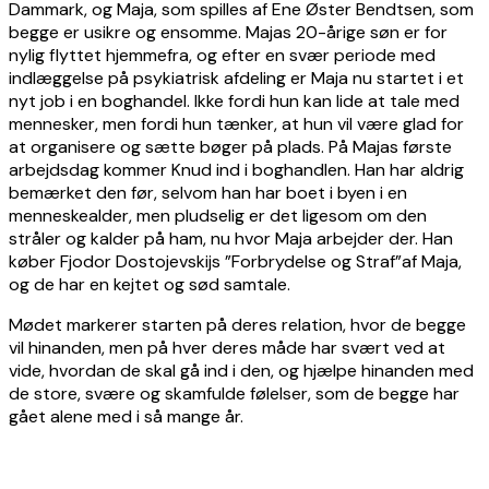
Dammark, og Maja, som spilles af Ene Øster Bendtsen, som
begge er usikre og ensomme. Majas 20-årige søn er for
nylig flyttet hjemmefra, og efter en svær periode med
indlæggelse på psykiatrisk afdeling er Maja nu startet i et
nyt job i en boghandel. Ikke fordi hun kan lide at tale med
mennesker, men fordi hun tænker, at hun vil være glad for
at organisere og sætte bøger på plads. På Majas første
arbejdsdag kommer Knud ind i boghandlen. Han har aldrig
bemærket den før, selvom han har boet i byen i en
menneskealder, men pludselig er det ligesom om den
stråler og kalder på ham, nu hvor Maja arbejder der. Han
køber Fjodor Dostojevskijs ”Forbrydelse og Straf”af Maja,
og de har en kejtet og sød samtale.
Mødet markerer starten på deres relation, hvor de begge
vil hinanden, men på hver deres måde har svært ved at
vide, hvordan de skal gå ind i den, og hjælpe hinanden med
de store, svære og skamfulde følelser, som de begge har
gået alene med i så mange år.