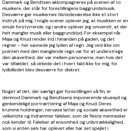
Dammark og Bendtsen akkompagneres på scenen af to
musikere, der står for forestillingens baggrundsmusik.
Desværre gør musikernes tilstedeværelse ikke et stort
indtryk på mig. I nogle scener oplever jeg, at musikken er en
smule forstyrrende, og i andre oplever jeg omvendt, at der
helt mangler musik eller baggrundslyd. For eksempel når
Maja og Knud render ind i hinanden på gaden, og det
regner – her savnede jeg lyden af regn. Jeg ved ikke om
pointen med den manglende regn var for at understrege
den akavethed, der var mellem personerne, men hvis det
var tilfældet, så virkede det i hvert fald ikke for mig, for
lydbilledet blev desværre for diskret.
Noget af det, der særligt gør forestillingen så fin, er
derimod Dammark og Bendtsens imponerende skuespil og
genkendelige portrættering af Maja og Knud. Deres
krumme holdninger, nervøse latter og sociale akavethed er
velkendte og indrammer følelser, som de fleste mennesker
nok kender til. Følelser af ensomhed og utilstrækkelighed,
som vi enten selv har oplevet eller har set spejlet i