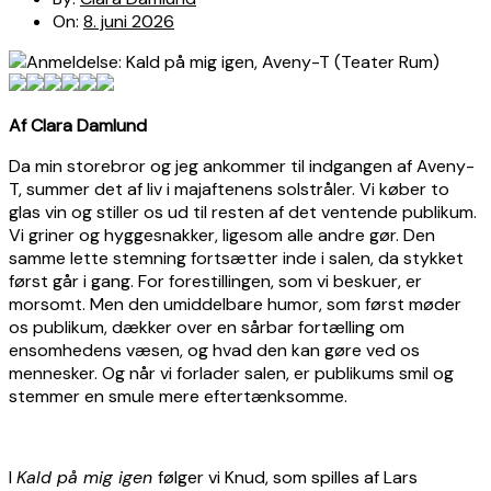
On:
8. juni 2026
Af Clara Damlund
Da min storebror og jeg ankommer til indgangen af Aveny-
T, summer det af liv i majaftenens solstråler. Vi køber to
glas vin og stiller os ud til resten af det ventende publikum.
Vi griner og hyggesnakker, ligesom alle andre gør. Den
samme lette stemning fortsætter inde i salen, da stykket
først går i gang. For forestillingen, som vi beskuer, er
morsomt. Men den umiddelbare humor, som først møder
os publikum, dækker over en sårbar fortælling om
ensomhedens væsen, og hvad den kan gøre ved os
mennesker. Og når vi forlader salen, er publikums smil og
stemmer en smule mere eftertænksomme.
I
Kald på mig igen
følger vi Knud, som spilles af Lars