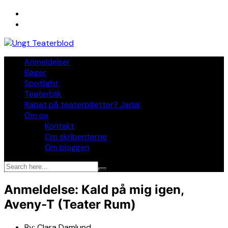
Skip
to
content
Anmeldelser
Bøger
Spotlight
Teaterblik
Rabat på teaterbilletter? Jada!
Om os
Kontakt
Om skribenterne
Om bloggen
Anmeldelse: Kald på mig igen,
Aveny-T (Teater Rum)
By:
Clara Damlund