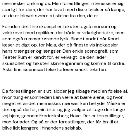
mennesker omkring os. Men forestillingen interesserer sig
særligt for dem, der har levet med disse følelser så længe,
at de er blevet svære at skelne fra den, de er.
Foruden det fine skuespil er teksten også morsom og
velskrevet med replikker, der både er virkelighedstro, men
som også rummer rørende lyrik. Blandt andet når Knud
læser et digt op, for Maja, der på fineste vis indkapsler
hans trængsler og længsler. Den enkle scenografi, som
Teater Rum er kendt for, er velvalgt, da den lader
skuespillet og teksten skinne igennem og komme til ordre.
Asks fine iscenesættelse forløser smukt teksten.
Da forestillingen er slut, sidder jeg tilbage med en følelse af,
hvor tung ensomheden kan være at bære alene, og hvor
meget et andet menneskes nærvær kan betyde. Måske er
det også derfor, min bror og jeg vælger at tage den lange
vej hjem, gennem Frederiksberg Have. Der er forestillinger,
man forlader. Og så er der forestillinger, der får én til at
blive lidt længere i hinandens selskab.