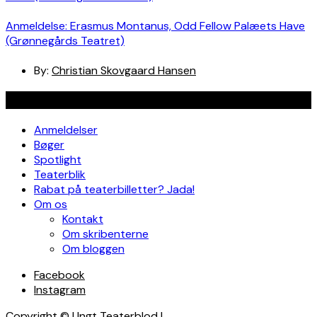
Anmeldelse: Erasmus Montanus, Odd Fellow Palæets Have
(Grønnegårds Teatret)
By:
Christian Skovgaard Hansen
Navigation
Anmeldelser
Bøger
Spotlight
Teaterblik
Rabat på teaterbilletter? Jada!
Om os
Kontakt
Om skribenterne
Om bloggen
Facebook
Instagram
Copyright © Ungt Teaterblod |