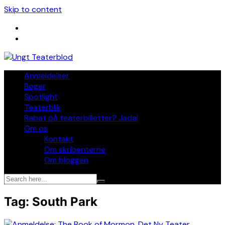
Skip to content
Anmeldelser
Bøger
Spotlight
Teaterblik
Rabat på teaterbilletter? Jada!
Om os
Kontakt
Om skribenterne
Om bloggen
Tag:
South Park