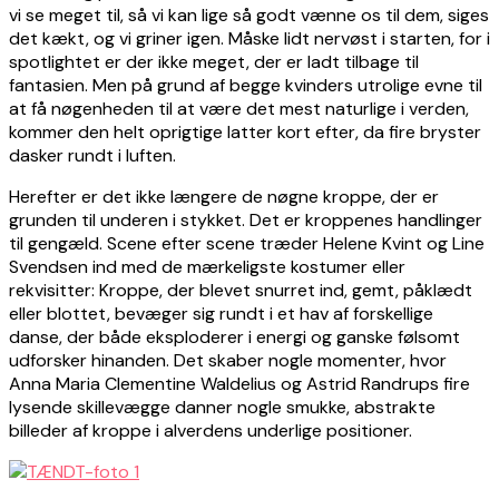
vi se meget til, så vi kan lige så godt vænne os til dem, siges
det kækt, og vi griner igen. Måske lidt nervøst i starten, for i
spotlightet er der ikke meget, der er ladt tilbage til
fantasien. Men på grund af begge kvinders utrolige evne til
at få nøgenheden til at være det mest naturlige i verden,
kommer den helt oprigtige latter kort efter, da fire bryster
dasker rundt i luften.
Herefter er det ikke længere de nøgne kroppe, der er
grunden til underen i stykket. Det er kroppenes handlinger
til gengæld. Scene efter scene træder Helene Kvint og Line
Svendsen ind med de mærkeligste kostumer eller
rekvisitter: Kroppe, der blevet snurret ind, gemt, påklædt
eller blottet, bevæger sig rundt i et hav af forskellige
danse, der både eksploderer i energi og ganske følsomt
udforsker hinanden. Det skaber nogle momenter, hvor
Anna Maria Clementine Waldelius og Astrid Randrups fire
lysende skillevægge danner nogle smukke, abstrakte
billeder af kroppe i alverdens underlige positioner.