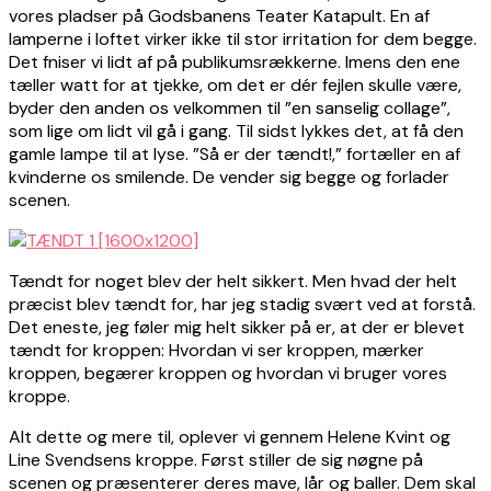
vores pladser på Godsbanens Teater Katapult. En af
lamperne i loftet virker ikke til stor irritation for dem begge.
Det fniser vi lidt af på publikumsrækkerne. Imens den ene
tæller watt for at tjekke, om det er dér fejlen skulle være,
byder den anden os velkommen til ”en sanselig collage”,
som lige om lidt vil gå i gang. Til sidst lykkes det, at få den
gamle lampe til at lyse. ”Så er der tændt!,” fortæller en af
kvinderne os smilende. De vender sig begge og forlader
scenen.
Tændt for noget blev der helt sikkert. Men hvad der helt
præcist blev tændt for, har jeg stadig svært ved at forstå.
Det eneste, jeg føler mig helt sikker på er, at der er blevet
tændt for kroppen: Hvordan vi ser kroppen, mærker
kroppen, begærer kroppen og hvordan vi bruger vores
kroppe.
Alt dette og mere til, oplever vi gennem Helene Kvint og
Line Svendsens kroppe. Først stiller de sig nøgne på
scenen og præsenterer deres mave, lår og baller. Dem skal