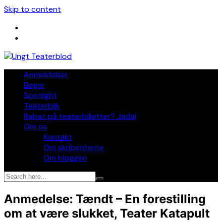
Skip to content
Anmeldelser
Bøger
Spotlight
Teaterblik
Rabat på teaterbilletter? Jada!
Om os
Kontakt
Om skribenterne
Om bloggen
Anmedelse: Tændt – En forestilling
om at være slukket, Teater Katapult