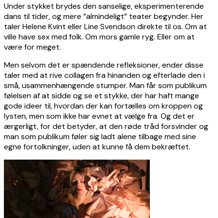
Under stykket brydes den sanselige, eksperimenterende
dans til tider, og mere ”almindeligt” teater begynder. Her
taler Helene Kvint eller Line Svendson direkte til os. Om at
ville have sex med folk. Om mors gamle ryg. Eller om at
være for meget.
Men selvom det er spændende refleksioner, ender disse
taler med at rive collagen fra hinanden og efterlade den i
små, usammenhængende stumper. Man får som publikum
følelsen af at sidde og se et stykke, der har haft mange
gode ideer til, hvordan der kan fortælles om kroppen og
lysten, men som ikke har evnet at vælge fra. Og det er
ærgerligt, for det betyder, at den røde tråd forsvinder og
man som publikum føler sig ladt alene tilbage med sine
egne fortolkninger, uden at kunne få dem bekræftet.