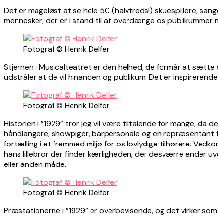
Det er mageløst at se hele 50 (halvtreds!) skuespillere, san
mennesker, der er i stand til at overdænge os publikummer m
Fotograf © Henrik Delfer
Stjernen i Musicalteatret er den helhed, de formår at sætt
udstråler at de vil hinanden og publikum. Det er inspirerende
Fotograf © Henrik Delfer
Historien i ”1929” tror jeg vil være tiltalende for mange, da 
håndlangere, showpiger, barpersonale og en repræsentant f
fortælling i et fremmed miljø for os lovlydige tilhørere. V
hans lillebror der finder kærligheden, der desværre ender uve
eller anden måde.
Fotograf © Henrik Delfer
Præstationerne i ”1929” er overbevisende, og det virker som 