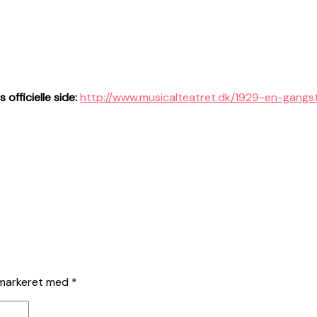
 officielle side:
http://www.musicalteatret.dk/1929-en-gangs
 markeret med
*