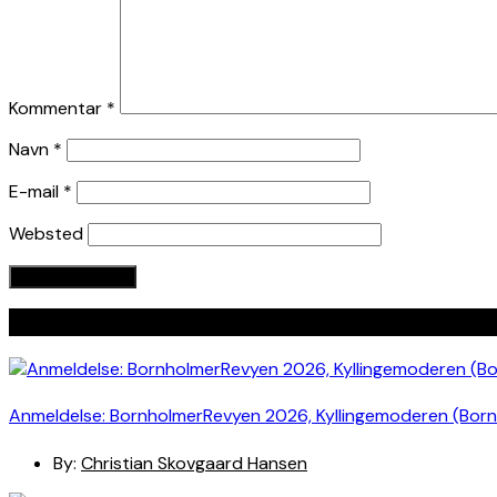
Kommentar
*
Navn
*
E-mail
*
Websted
Seneste indlæg
Anmeldelse: BornholmerRevyen 2026, Kyllingemoderen (Bor
By:
Christian Skovgaard Hansen