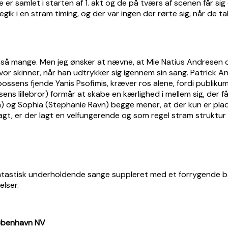
er samlet i starten af 1. akt og de på tværs af scenen får si
k i en stram timing, og der var ingen der rørte sig, når de tal
er så mange. Men jeg ønsker at nævne, at Mie Natius Andresen
alvor skinner, når han udtrykker sig igennem sin sang. Patric
ssens fjende Yanis Psofimis, kræver ros alene, fordi publik
lillebror) formår at skabe en kærlighed i mellem sig, der får 
g Sophia (Stephanie Ravn) begge mener, at der kun er plads 
gt, er der lagt en velfungerende og som regel stram struktur p
 fantastisk underholdende sange suppleret med et forrygende ba
elser.
København NV