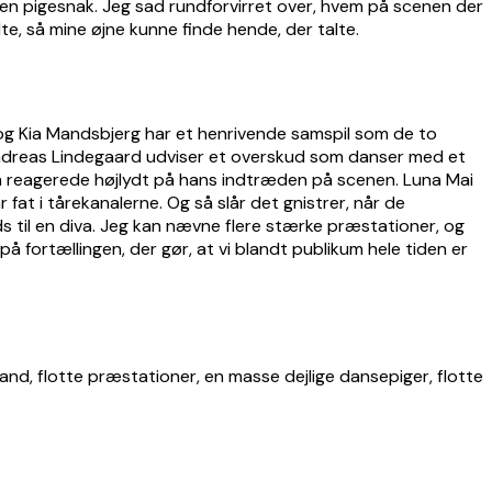
g en pigesnak. Jeg sad rundforvirret over, hvem på scenen der
te, så mine øjne kunne finde hende, der talte.
 og Kia Mandsbjerg har et henrivende samspil som de to
k Andreas Lindegaard udviser et overskud som danser med et
um reagerede højlydt på hans indtræden på scenen. Luna Mai
fat i tårekanalerne. Og så slår det gnistrer, når de
til en diva. Jeg kan nævne flere stærke præstationer, og
å fortællingen, der gør, at vi blandt publikum hele tiden er
nd, flotte præstationer, en masse dejlige dansepiger, flotte