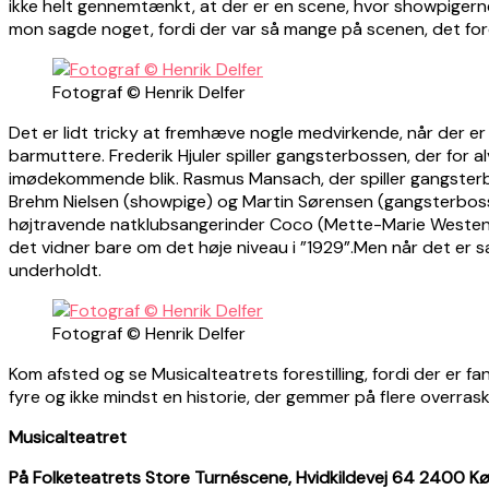
ikke helt gennemtænkt, at der er en scene, hvor showpigerne 
mon sagde noget, fordi der var så mange på scenen, det foregi
Fotograf © Henrik Delfer
Det er lidt tricky at fremhæve nogle medvirkende, når der 
barmuttere. Frederik Hjuler spiller gangsterbossen, der for 
imødekommende blik. Rasmus Mansach, der spiller gangsterbo
Brehm Nielsen (showpige) og Martin Sørensen (gangsterbossens 
højtravende natklubsangerinder Coco (Mette-Marie Westen) o
det vidner bare om det høje niveau i ”1929”.Men når det er sa
underholdt.
Fotograf © Henrik Delfer
Kom afsted og se Musicalteatrets forestilling, fordi der er
fyre og ikke mindst en historie, der gemmer på flere overrask
Musicalteatret
På Folketeatrets Store Turnéscene, Hvidkildevej 64 2400 