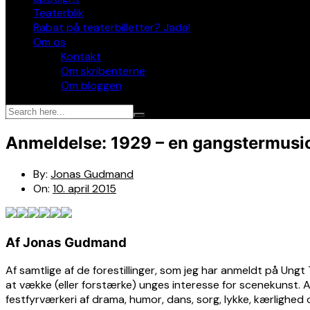
Teaterblik
Rabat på teaterbilletter? Jada!
Om os
Kontakt
Om skribenterne
Om bloggen
Anmeldelse: 1929 – en gangstermusic
By:
Jonas Gudmand
On:
10. april 2015
Af Jonas Gudmand
Af samtlige af de forestillinger, som jeg har anmeldt på Ungt
at vække (eller forstærke) unges interesse for scenekunst. Al
festfyrværkeri af drama, humor, dans, sorg, lykke, kærlighed 