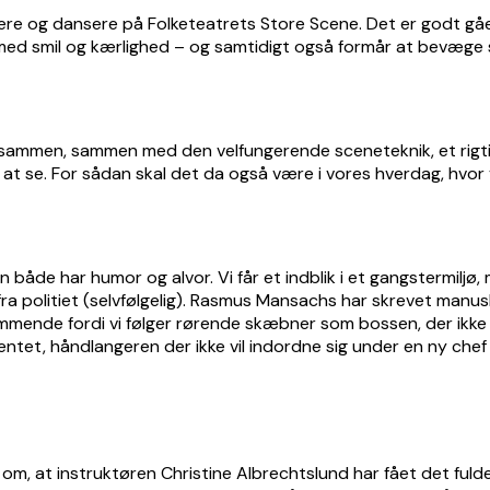
gere og dansere på Folketeatrets Store Scene. Det er godt gåe
ed smil og kærlighed – og samtidigt også formår at bevæge si
e sammen, sammen med den velfungerende sceneteknik, et rigt
 at se. For sådan skal det da også være i vores hverdag, hvor 
den både har humor og alvor. Vi får et indblik i et gangstermilj
ra politiet (selvfølgelig). Rasmus Mansachs har skrevet man
edkommende fordi vi følger rørende skæbner som bossen, der ik
ntet, håndlangeren der ikke vil indordne sig under en ny chef 
om, at instruktøren Christine Albrechtslund har fået det fuld