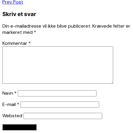
Indlægsnavigation
Prev Post
Skriv et svar
Din e-mailadresse vil ikke blive publiceret.
Krævede felter er
markeret med
*
Kommentar
*
Navn
*
E-mail
*
Websted