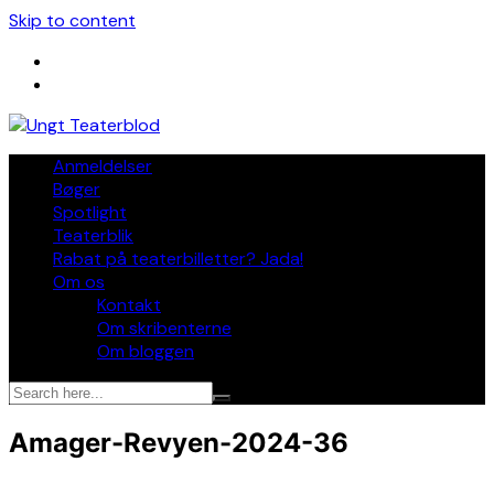
Skip to content
Anmeldelser
Bøger
Spotlight
Teaterblik
Rabat på teaterbilletter? Jada!
Om os
Kontakt
Om skribenterne
Om bloggen
Amager-Revyen-2024-36