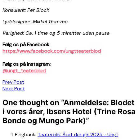
Konsulent: Per Bloch
Lyddesigner: Mikkel Gemzøe
Varighed: Ca. 1 time og 5 minutter uden pause
Følg os på Facebook:
https://www.facebook.com/ungtteaterblod
Følg os på Instagram:
@ungt_teaterblod
Indlægsnavigation
Prev Post
Next Post
One thought on “
Anmeldelse: Blodet
i vores årer, Ibsens Hotel (Trine Rosa
Bonde og Mungo Park)
”
Pingback:
Teaterblik: Året der gik 2025 - Ungt