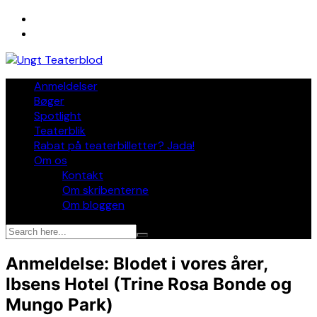
Skip
to
content
Anmeldelser
Bøger
Spotlight
Teaterblik
Rabat på teaterbilletter? Jada!
Om os
Kontakt
Om skribenterne
Om bloggen
Anmeldelse: Blodet i vores årer,
Ibsens Hotel (Trine Rosa Bonde og
Mungo Park)