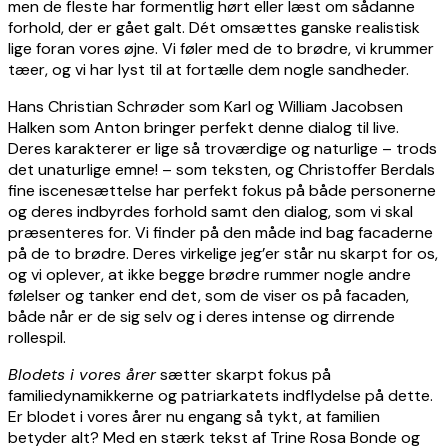
men de fleste har formentlig hørt eller læst om sådanne
forhold, der er gået galt. Dét omsættes ganske realistisk
lige foran vores øjne. Vi føler med de to brødre, vi krummer
tæer, og vi har lyst til at fortælle dem nogle sandheder.
Hans Christian Schrøder som Karl og William Jacobsen
Halken som Anton bringer perfekt denne dialog til live.
Deres karakterer er lige så troværdige og naturlige – trods
det unaturlige emne! – som teksten, og Christoffer Berdals
fine iscenesættelse har perfekt fokus på både personerne
og deres indbyrdes forhold samt den dialog, som vi skal
præsenteres for. Vi finder på den måde ind bag facaderne
på de to brødre. Deres virkelige jeg’er står nu skarpt for os,
og vi oplever, at ikke begge brødre rummer nogle andre
følelser og tanker end det, som de viser os på facaden,
både når er de sig selv og i deres intense og dirrende
rollespil.
Blodets i vores årer
sætter skarpt fokus på
familiedynamikkerne og patriarkatets indflydelse på dette.
Er blodet i vores årer nu engang så tykt, at familien
betyder alt? Med en stærk tekst af Trine Rosa Bonde og