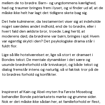
mellem de to brødre. Barn- og ungdommens kærlighed,
had og traumer bringes frem i lyset, og vi finder ud af, at de
måske ikke helt har lagt det tidligere skete bag sig.
Det hele kulminerer, da testamentet viser sig at indeholde
noget særdeles andet indhold, end de to brødre, eller i
hvert fald den ældste bror, troede. Læg hertil, at
moderens død, da brødrene var børn, bringes i spil. Hvem
var egentlig skyld i den? Det psykologiske drama står i
fuldt flor.
Lige så lille hotelværelset er, lige så stort er dramaet i
Bondes tekst. De mentale dynamikker i det sære og
usunde brødreforhold står knivskarpt, og både tekst og
dialog fremstår intens og naturlig, så vi faktisk tror på de
to brødres forhold og konflikter.
Inspireret af Kain og Abel-myten fra Første Mosebog
behandler Bonde patriarkatets mørke og grumme sider.
Nok er det måske ikke sådan her, at familieforhold er flest,