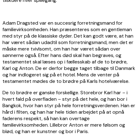
tilskuere hver spillegang.
Adam Dragsted var en succesrig forretningsmand for
familievirksomheden. Han præsenteres som en gentleman
med styr på de klassiske dyder. Det kan godt være, at han
har været sådan udadtil som forretningsmand, men det er
måske mere tvivlsomt, om han har været sådan over
sønnerne også. Efter hans død skal han begraves, og
testamentet skal læses op i fællesskab af de to brødre,
Karl og Anton. De er derfor begge taget tilbage til Danmark
og har indlogeret sig på et hotel. Mens de venter på
testamentet mødes de to brødre på Karls hotelværelse.
De to brødre er ganske forskellige. Storebror Karl har – i
hvert fald på overfladen – styr på det hele, og han bor i
Bangkok, hvor han styr på hele forretningsverdenen. Han er
hård i filten, og han har hele tiden arbejdet på at opnå
faderens respekt, så han kan overtage
familievirksomheden. Lillebror Anton er mere følsom og
blød, og han er kunstner og bor i Paris.