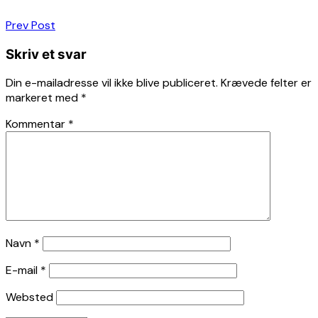
Indlægsnavigation
Prev Post
Skriv et svar
Din e-mailadresse vil ikke blive publiceret.
Krævede felter er
markeret med
*
Kommentar
*
Navn
*
E-mail
*
Websted