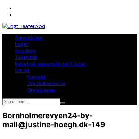
Skip
to
content
Anmeldelser
Bøger
Spotlight
Teaterblik
Rabat på teaterbilletter? Jada!
Om os
Kontakt
Om skribenterne
Om bloggen
Bornholmerevyen24-by-
mail@justine-hoegh.dk-149