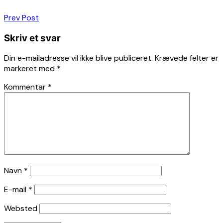
Indlægsnavigation
Prev Post
Skriv et svar
Din e-mailadresse vil ikke blive publiceret.
Krævede felter er
markeret med
*
Kommentar
*
Navn
*
E-mail
*
Websted