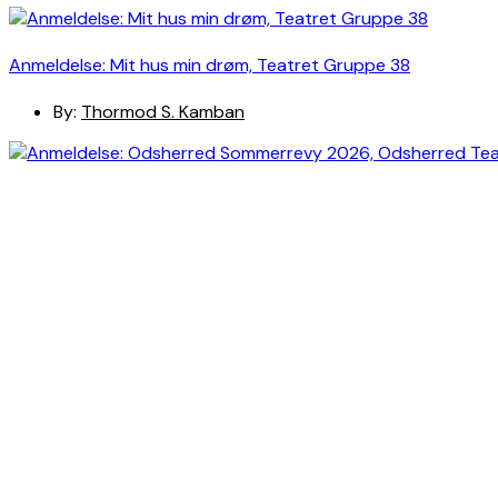
Anmeldelse: Mit hus min drøm, Teatret Gruppe 38
By:
Thormod S. Kamban
Anmeldelse: Odsherred Sommerrevy 2026, Odsherred Teat
By:
Christian Skovgaard Hansen
Anmeldelse: Erasmus Montanus, Odd Fellow Palæets Have (
By:
Christian Skovgaard Hansen
Navigation
Anmeldelser