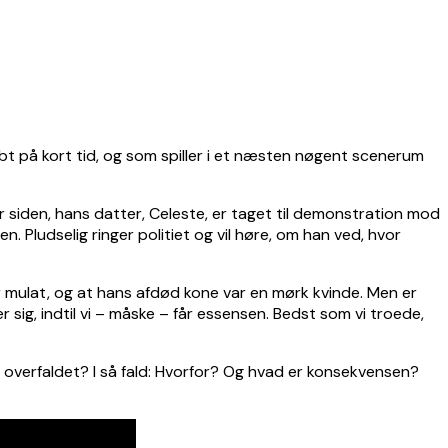
abt på kort tid, og som spiller i et næsten nøgent scenerum
r siden, hans datter, Celeste, er taget til demonstration mod
. Pludselig ringer politiet og vil høre, om han ved, hvor
 er mulat, og at hans afdød kone var en mørk kvinde. Men er
er sig, indtil vi – måske – får essensen. Bedst som vi troede,
ag overfaldet? I så fald: Hvorfor? Og hvad er konsekvensen?