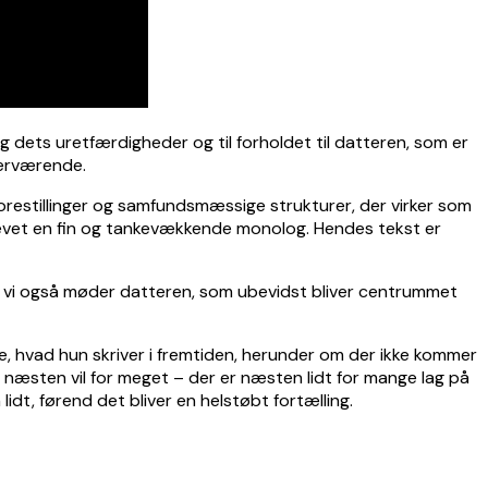
og dets uretfærdigheder og til forholdet til datteren, som er
nærværende.
forestillinger og samfundsmæssige strukturer, der virker som
krevet en fin og tankevækkende monolog. Hendes tekst er
så vi også møder datteren, som ubevidst bliver centrummet
se, hvad hun skriver i fremtiden, herunder om der ikke kommer
 næsten vil for meget – der er næsten lidt for mange lag på
lidt, førend det bliver en helstøbt fortælling.