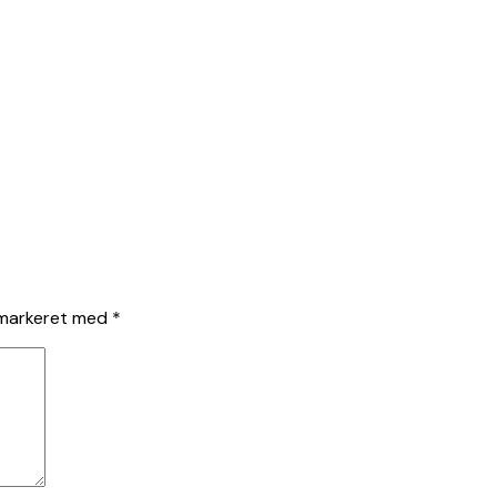
 markeret med
*