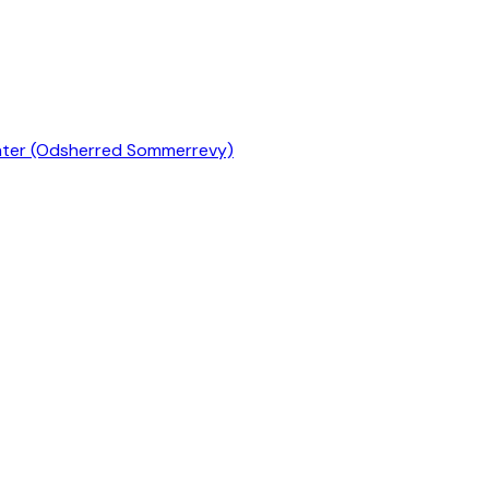
er (Odsherred Sommerrevy)
Grønnegårds Teatret)