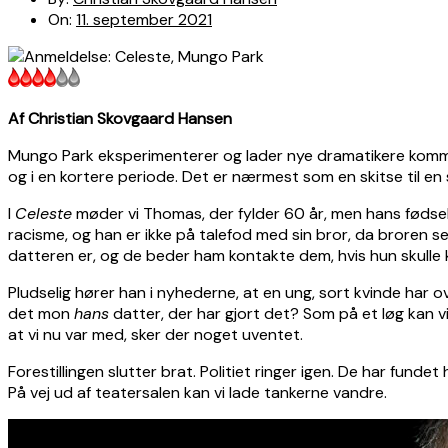
On:
11. september 2021
Af Christian Skovgaard Hansen
Mungo Park eksperimenterer og lader nye dramatikere komme ti
og i en kortere periode. Det er nærmest som en skitse til en s
I
Celeste
møder vi Thomas, der fylder 60 år, men hans fødsels
racisme, og han er ikke på talefod med sin bror, da broren sel
datteren er, og de beder ham kontakte dem, hvis hun skulle 
Pludselig hører han i nyhederne, at en ung, sort kvinde har o
det mon
hans
datter, der har gjort det? Som på et løg kan vi 
at vi nu var med, sker der noget uventet.
Forestillingen slutter brat. Politiet ringer igen. De har fun
På vej ud af teatersalen kan vi lade tankerne vandre.