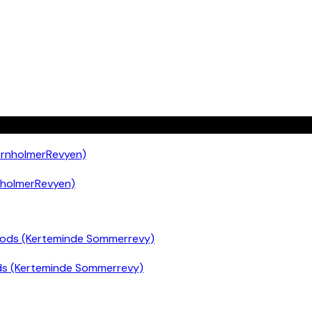
nholmerRevyen)
ds (Kerteminde Sommerrevy)