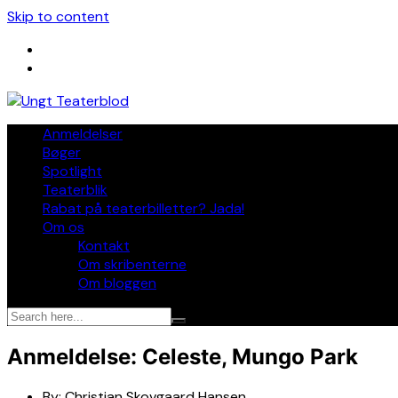
Skip to content
Anmeldelser
Bøger
Spotlight
Teaterblik
Rabat på teaterbilletter? Jada!
Om os
Kontakt
Om skribenterne
Om bloggen
Anmeldelse: Celeste, Mungo Park
By:
Christian Skovgaard Hansen