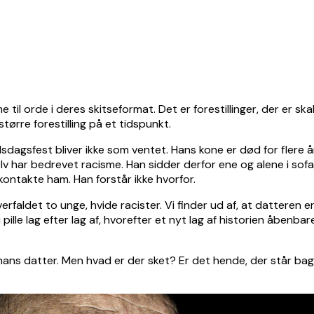
l orde i deres skitseformat. Det er forestillinger, der er sk
tørre forestilling på et tidspunkt.
dagsfest bliver ikke som ventet. Hans kone er død for flere å
v har bedrevet racisme. Han sidder derfor ene og alene i sofaen
kontakte ham. Han forstår ikke hvorfor.
verfaldet to unge, hvide racister. Vi finder ud af, at datteren
pille lag efter lag af, hvorefter et nyt lag af historien åbenbar
det hans datter. Men hvad er der sket? Er det hende, der står b