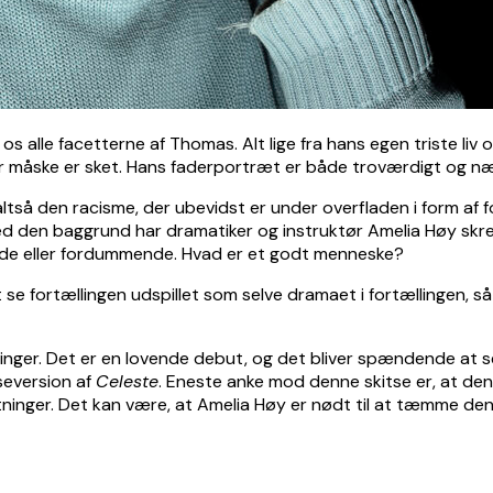
s alle facetterne af Thomas. Alt lige fra hans egen triste liv 
 der måske er sket. Hans faderportræt er både troværdigt og 
altså den racisme, der ubevidst er under overfladen i form af 
. Med den baggrund har dramatiker og instruktør Amelia Høy s
nde eller fordummende. Hvad er et godt menneske?
se fortællingen udspillet som selve dramaet i fortællingen, 
etninger. Det er en lovende debut, og det bliver spændende at 
seversion af
Celeste
. Eneste anke mod denne skitse er, at den
retninger. Det kan være, at Amelia Høy er nødt til at tæmme den 