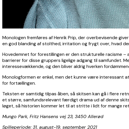
Monologen fremføres af Henrik Prip, der overbevisende giver o
en god blanding af stolthed, irritation og frygt over, hvad
Hovedemnet for forestillingen er den strukturelle racisme – 
barrierer for disse gruppers ligelige adgang til samfundet
interessevækkende, og den bliver aldrig hverken fordømme
Monologformen er enkel, men det kunne være interessant at 
for fortællingen.
Teksten er samtidig tilpas åben, så skitsen kan gå i flere r
et større, samfundsrelevant færdigt drama ud af denne skit
løget, så historien kommer let til at stritte i lidt for mange 
Mungo Park, Fritz Hansens vej 23, 3450 Allerød
Spilleperiode: 31. august-19. september 2021