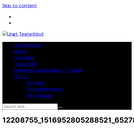
Skip to content
Anmeldelser
Bøger
Spotlight
Teaterblik
Rabat på teaterbilletter? Jada!
Om os
Kontakt
Om skribenterne
Om bloggen
12208755_1516952805288521_652