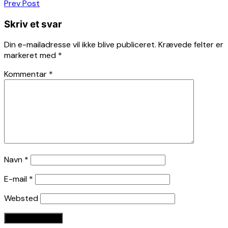
Indlægsnavigation
Prev Post
Skriv et svar
Din e-mailadresse vil ikke blive publiceret.
Krævede felter er
markeret med
*
Kommentar
*
Navn
*
E-mail
*
Websted