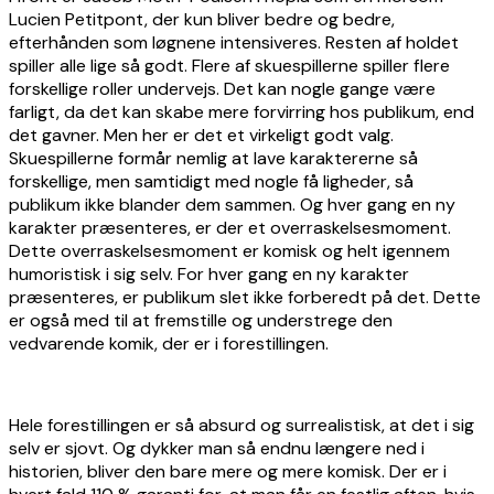
Lucien Petitpont, der kun bliver bedre og bedre,
efterhånden som løgnene intensiveres. Resten af holdet
spiller alle lige så godt. Flere af skuespillerne spiller flere
forskellige roller undervejs. Det kan nogle gange være
farligt, da det kan skabe mere forvirring hos publikum, end
det gavner. Men her er det et virkeligt godt valg.
Skuespillerne formår nemlig at lave karaktererne så
forskellige, men samtidigt med nogle få ligheder, så
publikum ikke blander dem sammen. Og hver gang en ny
karakter præsenteres, er der et overraskelsesmoment.
Dette overraskelsesmoment er komisk og helt igennem
humoristisk i sig selv. For hver gang en ny karakter
præsenteres, er publikum slet ikke forberedt på det. Dette
er også med til at fremstille og understrege den
vedvarende komik, der er i forestillingen.
Hele forestillingen er så absurd og surrealistisk, at det i sig
selv er sjovt. Og dykker man så endnu længere ned i
historien, bliver den bare mere og mere komisk. Der er i