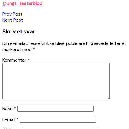
@ungt_teaterblod
Indlægsnavigation
Prev Post
Next Post
Skriv et svar
Din e-mailadresse vil ikke blive publiceret.
Krævede felter er
markeret med
*
Kommentar
*
Navn
*
E-mail
*