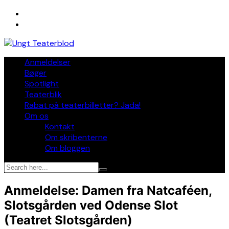
Skip
to
content
Anmeldelser
Bøger
Spotlight
Teaterblik
Rabat på teaterbilletter? Jada!
Om os
Kontakt
Om skribenterne
Om bloggen
Anmeldelse: Damen fra Natcaféen,
Slotsgården ved Odense Slot
(Teatret Slotsgården)