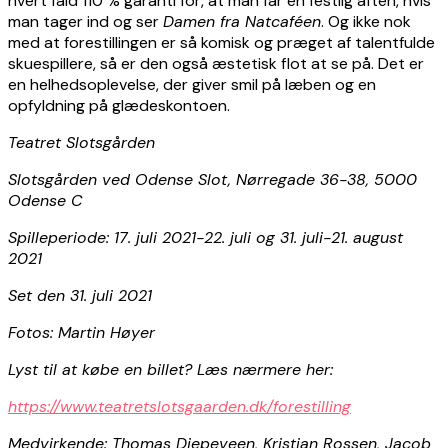
hvert fald 110 % garanti for, at man får en festlig aften, hvis
man tager ind og ser
Damen fra Natcaféen
. Og ikke nok
med at forestillingen er så komisk og præget af talentfulde
skuespillere, så er den også æstetisk flot at se på. Det er
en helhedsoplevelse, der giver smil på læben og en
opfyldning på glædeskontoen.
Teatret Slotsgården
Slotsgården ved Odense Slot, Nørregade 36-38, 5000
Odense C
Spilleperiode: 17. juli 2021-22. juli og 31. juli-21. august
2021
Set den 31. juli 2021
Fotos: Martin Høyer
Lyst til at købe en billet? Læs nærmere her:
https://www.teatretslotsgaarden.dk/forestilling
Medvirkende: Thomas Diepeveen, Kristian Rossen, Jacob