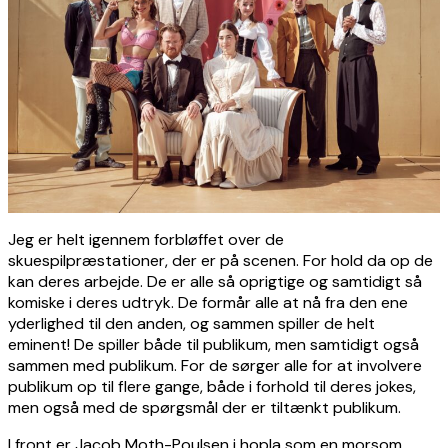
Jeg er helt igennem forbløffet over de
skuespilpræstationer, der er på scenen. For hold da op de
kan deres arbejde. De er alle så oprigtige og samtidigt så
komiske i deres udtryk. De formår alle at nå fra den ene
yderlighed til den anden, og sammen spiller de helt
eminent! De spiller både til publikum, men samtidigt også
sammen med publikum. For de sørger alle for at involvere
publikum op til flere gange, både i forhold til deres jokes,
men også med de spørgsmål der er tiltænkt publikum.
I front er Jacob Moth-Poulsen i hopla som en morsom