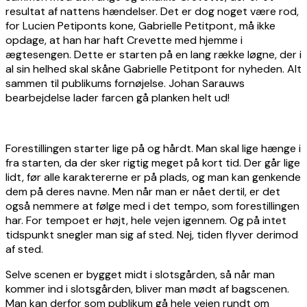
resultat af nattens hændelser. Det er dog noget være rod,
for Lucien Petiponts kone, Gabrielle Petitpont, må ikke
opdage, at han har haft Crevette med hjemme i
ægtesengen. Dette er starten på en lang række løgne, der i
al sin helhed skal skåne Gabrielle Petitpont for nyheden. Alt
sammen til publikums fornøjelse. Johan Sarauws
bearbejdelse lader farcen gå planken helt ud!
Forestillingen starter lige på og hårdt. Man skal lige hænge i
fra starten, da der sker rigtig meget på kort tid. Der går lige
lidt, før alle karaktererne er på plads, og man kan genkende
dem på deres navne. Men når man er nået dertil, er det
også nemmere at følge med i det tempo, som forestillingen
har. For tempoet er højt, hele vejen igennem. Og på intet
tidspunkt snegler man sig af sted. Nej, tiden flyver derimod
af sted.
Selve scenen er bygget midt i slotsgården, så når man
kommer ind i slotsgården, bliver man mødt af bagscenen.
Man kan derfor som publikum gå hele vejen rundt om