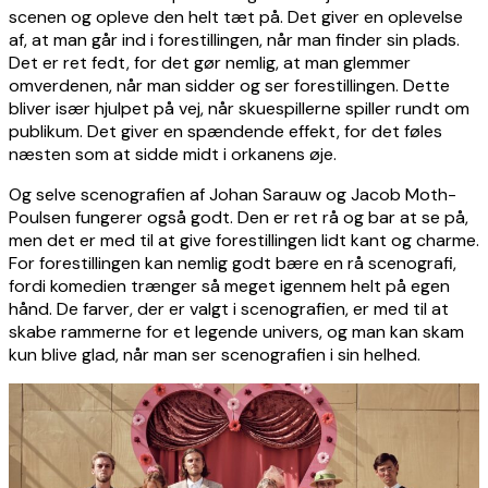
scenen og opleve den helt tæt på. Det giver en oplevelse
af, at man går ind i forestillingen, når man finder sin plads.
Det er ret fedt, for det gør nemlig, at man glemmer
omverdenen, når man sidder og ser forestillingen. Dette
bliver især hjulpet på vej, når skuespillerne spiller rundt om
publikum. Det giver en spændende effekt, for det føles
næsten som at sidde midt i orkanens øje.
Og selve scenografien af Johan Sarauw og Jacob Moth-
Poulsen fungerer også godt. Den er ret rå og bar at se på,
men det er med til at give forestillingen lidt kant og charme.
For forestillingen kan nemlig godt bære en rå scenografi,
fordi komedien trænger så meget igennem helt på egen
hånd. De farver, der er valgt i scenografien, er med til at
skabe rammerne for et legende univers, og man kan skam
kun blive glad, når man ser scenografien i sin helhed.