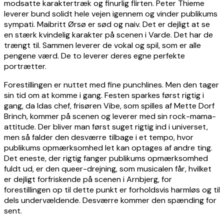
modsatte karaktertræk og finurlig flirten. Peter Thieme
leverer bund solidt hele vejen igennem og vinder publikums
sympati. Maibritt Ørsø er sød og naiv. Det er dejligt at se
en stærk kvindelig karakter på scenen i Varde. Det har de
trængt til. Sammen leverer de vokal og spil, som er alle
pengene værd. De to leverer deres egne perfekte
portrætter.
Forestillingen er nuttet med fine punchlines. Men den tager
sin tid om at komme i gang. Festen sparkes først rigtig i
gang, da Idas chef, frisøren Vibe, som spilles af Mette Dorf
Brinch, kommer på scenen og leverer med sin rock-mama-
attitude. Der bliver man først suget rigtig ind i universet,
men så falder den desværre tilbage i et tempo, hvor
publikums opmærksomhed let kan optages af andre ting.
Det eneste, der rigtig fanger publikums opmærksomhed
fuldt ud, er den queer-drejning, som musicalen får, hvilket
er dejligt forfriskende på scenen i Arnbjerg, for
forestillingen op til dette punkt er forholdsvis harmløs og til
dels undervældende. Desværre kommer den spænding for
sent.