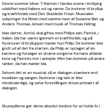
Denne sommer bliver 7-Kanten i Vardes scene i Arnbjerg
udskiftet med Italiens sol og varme. De inviterer til bryllup
og kræftforløb med
Den Skaldede Frisør
. Musicalen
udspringer fra filmen med samme navn af Susanne Bier og
Anders Thomas Jensen med musik af Thomas Helmig.
Idas datter, Astrid, skal giftes med Philips søn, Patrick, i
Italien. Ida har været igennem et kræftforløb, og på
flyveturen til brylluppet møder hun Philip. De kommer ikke
godt ud af det fra starten, da Philip er optaget af sin
karriere og forsøger at drukne sorgerne fra hans afdøde
kone og Patricks mor i arbejde. Men han kommer på andre
tanker, da han møder Ida.
Selvom det er en musical, så er dialogen stærkere end
musikken og sangen. Numrene i sig selv er ikke
mindeværdige, og selve forestillingen drives primært af
dialogen.
Skuespillerne gør deres absolut bedste for at holde liv i