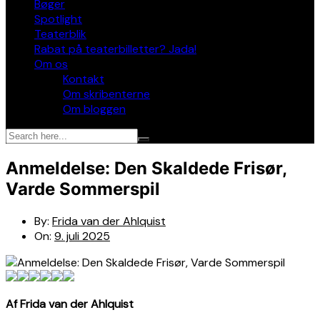
Bøger
Spotlight
Teaterblik
Rabat på teaterbilletter? Jada!
Om os
Kontakt
Om skribenterne
Om bloggen
Anmeldelse: Den Skaldede Frisør,
Varde Sommerspil
By:
Frida van der Ahlquist
On:
9. juli 2025
Af Frida van der Ahlquist