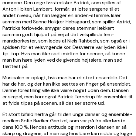
numrene. Den unge førsteelsker Patrick, som spilles af
Anton Holten Lambert, formår, at løfte sangene til et
andet niveau, når han lægger en anden-stemme. Især
sammen med Sanne Halkjær Hebsgaard, som spiller Astrid,
Patricks forlovede, smyger deres stemmer lækkert
sammen godt hjulpet på vej af det velspillede fem-
mandsorkester, som ledes af Niels Rahbech, som også er i
spidsen for et velsyngende kor. Desværre var lyden ikke i
tip-top. Hvis man ikke sad i midten for scenen, så kunne
man kun høre lyden ved de givende højtalere, man sad
tættest på.
Musicalen er oplagt, hvis man har et stort ensemble. Det
har de her, og der kan ikke sættes en finger på ensemblet.
Denne forestilling ville ikke være noget uden dem. Dansen
er simpel, men koreograf Patrick Terndrup får ensemblet til
at fylde tilpas på scenen, så det ser større ud.
Et stort bifald herfra går til den unge danser og ensemble-
medlem Sofie Bødker Gantzel, som var på fra allerførste
dans 100 %. Hendes attitude og intention i dansen er så
skarp og dragene, at man sagtens bare kan sidde og kigge