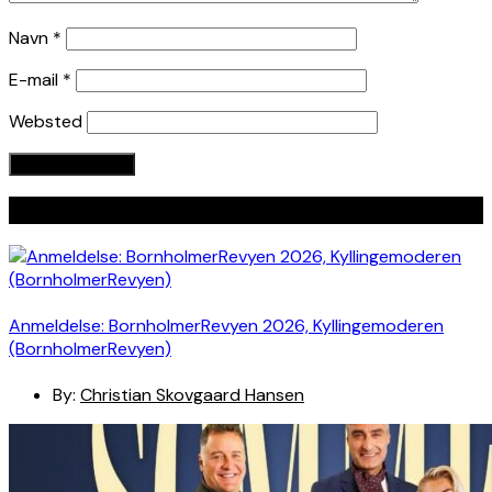
Navn
*
E-mail
*
Websted
Seneste indlæg
Anmeldelse: BornholmerRevyen 2026, Kyllingemoderen
(BornholmerRevyen)
By:
Christian Skovgaard Hansen