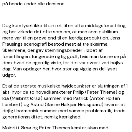
på hende under alle dansene.
Dog kom lyset ikke til sin ret til en eftermiddagsforestilling,
og her virkede det ofte som om, at man som publikum
mere var til en prøve end til en færdig produktion. Jens
Frausings scenografi bestod mest af tre skærme.
Skærmene, der gav stemningsbilleder i løbet af
forestillingen, fungerede rigtig godt, hvis man kunne se på
dem, hvad de egentlig viste, for det var svært ved højlys
dag. Man opdager her, hvor stor og vigtig en del lyset
udgør.
Et af de største musikalske højdepunkter er slutningen af 1.
akt, hvor de to hovedkarakterer Philip (Peter Thieme) og
Ida (Maibritt Ørsø) sammen med Patrick (Anton Holten
Lambert) og Astrid (Sanne Halkjær Hebsgaard) leverer et
dejligt harmonisk nummer med samme problematik, trods
generationsskiftet, nemlig kærlighed.
Maibritt Ørsø og Peter Thiemes kemi er skøn med