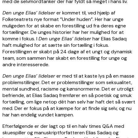
med de selvmordtanker der har fyldt så meget i hans liv.
Den unge Elias’ lidelser
er kommet til, ved hjælp af
Folketeatrets nye format ”Under huden”. Her har unge
muligeden for at skabe en forestilling ud fra deres egne
fortællinger. De unges historier har her mulighed for at
komme i fokus. I
Den unge Elias’ lidelser
har Elias Sadaq
haft mulighed for at sætte sin fortælling i fokus.
Forestillingen er skabt på 24 dage af et ungt og dynamisk
team, som sammen har skabt en forestilling for unge og
andre interesserede.
Den unge Elias’ lidelser
er med til at kaste lys på en masse
problemstillinger. Det er problemstillinger som seksualitet,
mental sundhed, racisme og kønsnormerne. Det er utroligt
befriende, at Elias Sadaq fremfører en så poetisk og smuk
fortælling, om lige netop dét han selv har haft det så svært
med. Der er fokus på at kæmpe for at finde sig selv, og nu
har han endelig vundet kampen.
Efterfølgende er der lagt op til en halv times Q&A med
skuespiller og manuskriptforfatteren Elias Sadaq og