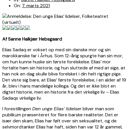
On:
7. marts 2021
Af Sanne Halkjær Hebsgaard
Elias Sadaq er vokset op med sin danske mor og sin
marokkanske far i Århus. Som 12-årig spurgte han sin mor,
om hun kunne huske sin første forelskelse. Elias’ mor
fortalte ham sin historie, og hun sluttede af med at sige, at
han nok en dag skulle blive forelsket i din helt rigtige pige.
Det viste sig bare, at Elias’ første forelskelse, i en alder af 19
år, blev i hans mand
e
lige kollega. Og det er ikke blot en
digtet historie, men en historie fra det virkelige liv – Elias
Sadaqs virkelige liv.
I forestillingen
Den unge Elias’ lidelser
bliver man som
publikum præsenteret for flere barske realiteter. Det er
især den skam, Elias har følt over sin seksualitet, og de
selvmordtanker Elias har haft, siden han var 12 år gammel,