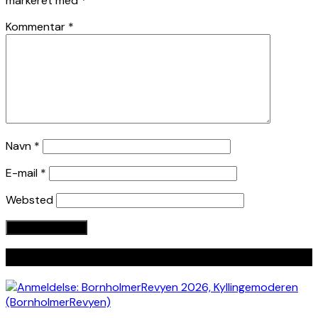
markeret med
*
Kommentar
*
Navn
*
E-mail
*
Websted
Seneste indlæg