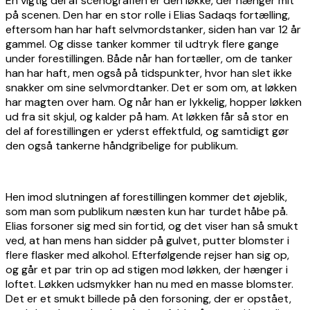
En vigtig del af scenografien er den løkke, der hænger mit
på scenen. Den har en stor rolle i Elias Sadaqs fortælling,
eftersom han har haft selvmordstanker, siden han var 12 år
gammel. Og disse tanker kommer til udtryk flere gange
under forestillingen. Både når han fortæller, om de tanker
han har haft, men også på tidspunkter, hvor han slet ikke
snakker om sine selvmordtanker. Det er som om, at løkken
har magten over ham. Og når han er lykkelig, hopper løkken
ud fra sit skjul, og kalder på ham. At løkken får så stor en
del af forestillingen er yderst effektfuld, og samtidigt gør
den også tankerne håndgribelige for publikum.
Hen imod slutningen af forestillingen kommer det øjeblik,
som man som publikum næsten kun har turdet håbe på.
Elias forsoner sig med sin fortid, og det viser han så smukt
ved, at han mens han sidder på gulvet, putter blomster i
flere flasker med alkohol. Efterfølgende rejser han sig op,
og går et par trin op ad stigen mod løkken, der hænger i
loftet. Løkken udsmykker han nu med en masse blomster.
Det er et smukt billede på den forsoning, der er opstået,