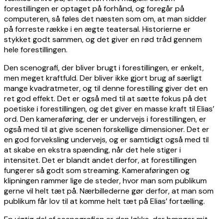
forestillingen er optaget på forhånd, og foregår på
computeren, så føles det næsten som om, at man sidder
på forreste række i en ægte teatersal. Historierne er
stykket godt sammen, og det giver en rød tråd gennem
hele forestillingen.
Den scenografi, der bliver brugt i forestillingen, er enkelt,
men meget kraftfuld. Der bliver ikke gjort brug af særligt
mange kvadratmeter, og til denne forestilling giver det en
ret god effekt. Det er også med til at sætte fokus på det
poetiske i forestillingen, og det giver en masse kraft til Elias’
ord. Den kameraføring, der er undervejs i forestillingen, er
også med til at give scenen forskellige dimensioner. Det er
en god forveksling undervejs, og er samtidigt også med til
at skabe en ekstra spænding, når det hele stiger i
intensitet. Det er blandt andet derfor, at forestillingen
fungerer så godt som streaming. Kameraføringen og
klipningen rammer lige de steder, hvor man som publikum
gerne vil helt tæt på. Nærbillederne gør derfor, at man som
publikum får lov til at komme helt tæt på Elias’ fortælling.