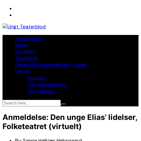
Skip
to
content
Anmeldelser
Bøger
Spotlight
Teaterblik
Rabat på teaterbilletter? Jada!
Om os
Kontakt
Om skribenterne
Om bloggen
Anmeldelse: Den unge Elias’ lidelser,
Folketeatret (virtuelt)
By:
Sanne Halkjær Hebsgaard