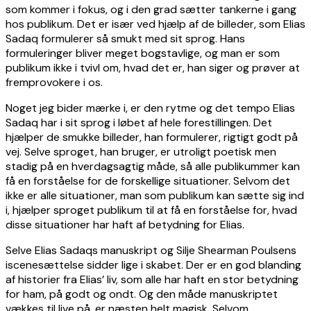
som kommer i fokus, og i den grad sætter tankerne i gang
hos publikum. Det er især ved hjælp af de billeder, som Elias
Sadaq formulerer så smukt med sit sprog. Hans
formuleringer bliver meget bogstavlige, og man er som
publikum ikke i tvivl om, hvad det er, han siger og prøver at
fremprovokere i os.
Noget jeg bider mærke i, er den rytme og det tempo Elias
Sadaq har i sit sprog i løbet af hele forestillingen. Det
hjælper de smukke billeder, han formulerer, rigtigt godt på
vej. Selve sproget, han bruger, er utroligt poetisk men
stadig på en hverdagsagtig måde, så alle publikummer kan
få en forståelse for de forskellige situationer. Selvom det
ikke er alle situationer, man som publikum kan sætte sig ind
i, hjælper sproget publikum til at få en forståelse for, hvad
disse situationer har haft af betydning for Elias.
Selve Elias Sadaqs manuskript og Silje Shearman Poulsens
iscenesættelse sidder lige i skabet. Der er en god blanding
af historier fra Elias’ liv, som alle har haft en stor betydning
for ham, på godt og ondt. Og den måde manuskriptet
vækkes til live på, er næsten helt magisk. Selvom