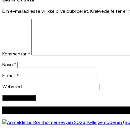
Din e-mailadresse vil ikke blive publiceret.
Krævede felter er
Kommentar
*
Navn
*
E-mail
*
Websted
Seneste indlæg