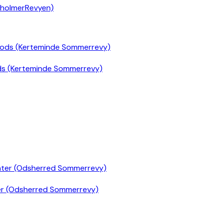
nholmerRevyen)
ds (Kerteminde Sommerrevy)
er (Odsherred Sommerrevy)