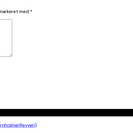
 markeret med
*