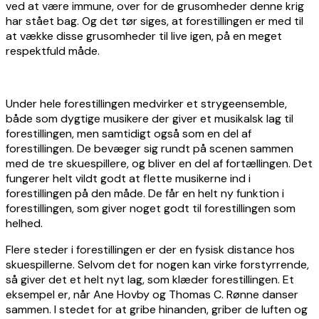
ved at være immune, over for de grusomheder denne krig
har stået bag. Og det tør siges, at forestillingen er med til
at vække disse grusomheder til live igen, på en meget
respektfuld måde.
Under hele forestillingen medvirker et strygeensemble,
både som dygtige musikere der giver et musikalsk lag til
forestillingen, men samtidigt også som en del af
forestillingen. De bevæger sig rundt på scenen sammen
med de tre skuespillere, og bliver en del af fortællingen. Det
fungerer helt vildt godt at flette musikerne ind i
forestillingen på den måde. De får en helt ny funktion i
forestillingen, som giver noget godt til forestillingen som
helhed.
Flere steder i forestillingen er der en fysisk distance hos
skuespillerne. Selvom det for nogen kan virke forstyrrende,
så giver det et helt nyt lag, som klæder forestillingen. Et
eksempel er, når Ane Hovby og Thomas C. Rønne danser
sammen. I stedet for at gribe hinanden, griber de luften og