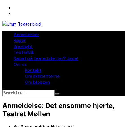
Skip
to
content
Anmeldelser
Bøger
Spotlight
Teaterblik
Rabat på teaterbilletter? Jada!
Om os
Kontakt
Om skribenterne
Om bloggen
Anmeldelse: Det ensomme hjerte,
Teatret Møllen
By:
Sanne Halkjær Hebsgaard