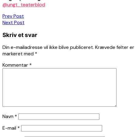
@ungt_teaterblod
Indlægsnavigation
Prev Post
Next Post
Skriv et svar
Din e-mailadresse vil ikke blive publiceret.
Krævede felter er
markeret med
*
Kommentar
*
Navn
*
E-mail
*