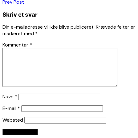
Indlægsnavigation
Prev Post
Skriv et svar
Din e-mailadresse vil ikke blive publiceret.
Krævede felter er
markeret med
*
Kommentar
*
Navn
*
E-mail
*
Websted