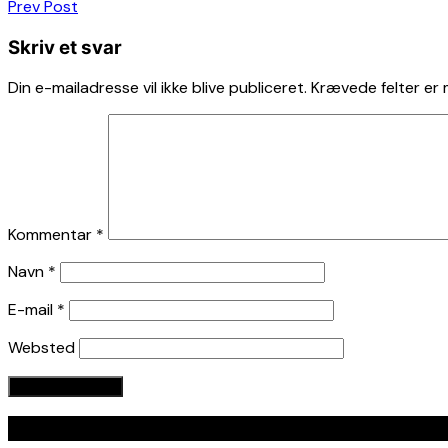
Indlægsnavigation
Prev Post
Skriv et svar
Din e-mailadresse vil ikke blive publiceret.
Krævede felter er
Kommentar
*
Navn
*
E-mail
*
Websted
Seneste indlæg