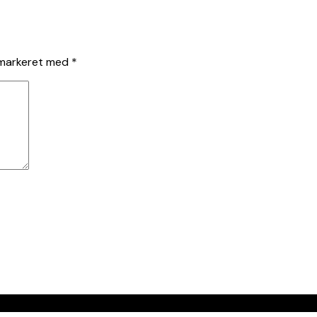
 markeret med
*