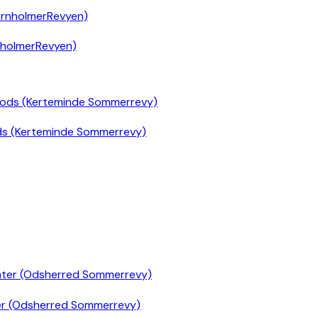
nholmerRevyen)
ds (Kerteminde Sommerrevy)
er (Odsherred Sommerrevy)