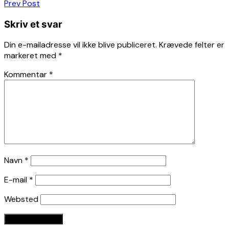
Indlægsnavigation
Prev Post
Skriv et svar
Din e-mailadresse vil ikke blive publiceret.
Krævede felter er
markeret med
*
Kommentar
*
Navn
*
E-mail
*
Websted