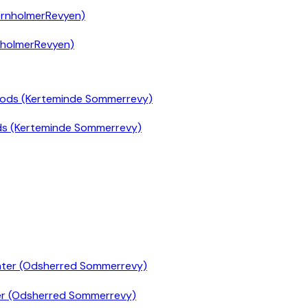
nholmerRevyen)
ds (Kerteminde Sommerrevy)
er (Odsherred Sommerrevy)