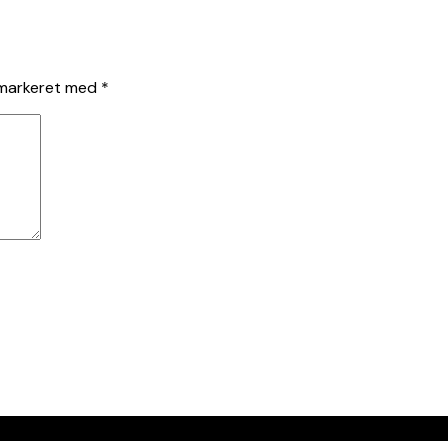
 markeret med
*