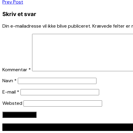
Indlægsnavigation
Prev Post
Skriv et svar
Din e-mailadresse vil ikke blive publiceret.
Krævede felter er
Kommentar
*
Navn
*
E-mail
*
Websted
Seneste indlæg