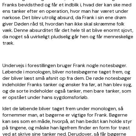
Franks bevidsthed og får et indblik i, hvad der kan ske med
ens tanker efter en operation, hvor man har været under
narkose. Det blev utrolig absurd, da Frank i sin ene drøm
giver Døden råd til, hvordan han ikke skal skræmme folk
væk. Denne absurditet får det hele til at blive enormt sjovt,
da noget så uvirkeligt pludselig går hen og får menneskelige
træk.
Undervejs i forestillingen bruger Frank nogle notesbøger.
Løbende i monologen, bliver notesbøgerne taget frem, og
der bliver læst små afsnit op fra dem. De røde notesbøger
indeholder Franks tanker og ønsker fra før, at han blev syg,
og de sorte indeholder også tanker, men bare tanker, som
er opstået under hans sygdomsforløb.
Idet de løbende bliver taget frem under monologen, så
fornemmer man, at bøgerne er vigtige for Frank. Bøgerne
kan ses som en måde, hvorpå, at han bedst kan holde styr
på tingene, og måske han ligefrem finder en form for trøst
ved at skrive sine tanker ned. Derudover, så får bøgerne