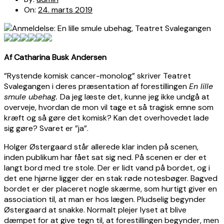
On:
24. marts 2019
Af Catharina Busk Andersen
”Rystende komisk cancer-monolog” skriver Teatret
Svalegangen i deres præsentation af forestillingen
En lille
smule ubehag.
Da jeg læste det, kunne jeg ikke undgå at
overveje, hvordan de mon vil tage et så tragisk emne som
kræft og så gøre det komisk? Kan det overhovedet lade
sig gøre? Svaret er ”ja”.
Holger Østergaard står allerede klar inden på scenen,
inden publikum har fået sat sig ned. På scenen er der et
langt bord med tre stole. Der er lidt vand på bordet, og i
det ene hjørne ligger der en stak røde notesbøger. Bagved
bordet er der placeret nogle skærme, som hurtigt giver en
association til, at man er hos lægen. Pludselig begynder
Østergaard at snakke. Normalt plejer lyset at blive
dæmpet for at give tegn til, at forestillingen begynder, men