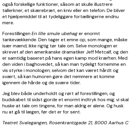
også forskellige funktioner, såsom at skulle illustrere
tallerkner, et skærebræt, en kniv eller en telefon. De bliver
et hjælpemiddel til at tydeliggøre fortællingerne endnu
mere.
Forestillingen
En lille smule ubehag
er enormt
tankevækkende. Den tager et emne op, som mange, måske
især mænd, ikke rigtig tør tale om. Selve monologen er
skrevet af den amerikanske dramatiker Jeff Metcalf, og den
er samtidig baseret på hans egen kamp mod kræften. Med
den viden i baghovedet, så kan man tydeligt fornemme en
vis styrke i monologen; selvom det kan været hårdt og
svært, så kan humoren gøre det nemmere at komme
igennem de hårde og de svære tider.
Jeg blev både underholdt og rørt af forestillingen, og
budskabet til sidst gjorde et enormt indtryk hos mig; vi skal
huske at tale om tingene, for man aldrig er alene. Og husk
nu at gå til lægen, før det er for sent.
Teatret Svalegangen, Rosenkrantzgade 21, 8000 Aarhus C