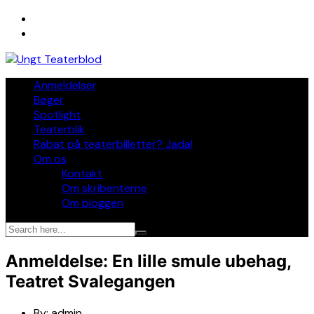
Skip
to
content
Anmeldelser
Bøger
Spotlight
Teaterblik
Rabat på teaterbilletter? Jada!
Om os
Kontakt
Om skribenterne
Om bloggen
Anmeldelse: En lille smule ubehag,
Teatret Svalegangen
By:
admin