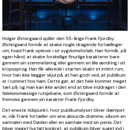
Holger Østergaard spiller den 55-årige Frank Fjordby.
Østergaard formår at skabe nogle dragende fortællinger
om, hvad Frank oplever i sit sygdomsforløb. Han formår, på
egen hånd, at skabe forskellige finurlige karakterer bare
gennem sin stemmeføring eller gennem en lille ændring i sit
kropssprog. Han får allerede i starten skabt et intimt rum,
hvor han ikke lægger skjul på, at han godt ved, at publikum
er i rummet hos ham. Dette gør, at det hele kommer meget
tæt på, og man kan ikke andet end at blive inddraget i den
følelsesmæssige rutsjebane, som Østergaard formår at
fremvise gennem sin karakter Frank Fjordby.
Det eneste tidspunkt, hvor publikumslyset bliver dæmpet
er, når Frank fortæller om sine absurde drømme, såsom en
samtalen med Døden eller en samtale med sin penis. Det
bliver meget hurtigt konkret, at publikum bliver suget ind i