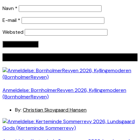
Navn
*
E-mail
*
Websted
Seneste indlæg
Anmeldelse: BornholmerRevyen 2026, Kyllingemoderen
(BornholmerRevyen)
By:
Christian Skovgaard Hansen