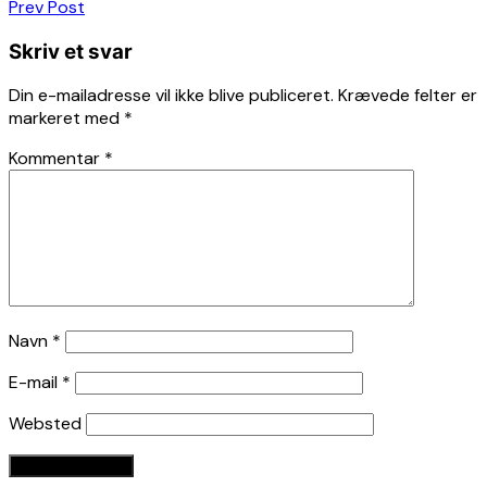
Indlægsnavigation
Prev Post
Skriv et svar
Din e-mailadresse vil ikke blive publiceret.
Krævede felter er
markeret med
*
Kommentar
*
Navn
*
E-mail
*
Websted