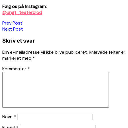
Følg os på Instagram:
@ungt_teaterblod
Indlægsnavigation
Prev Post
Next Post
Skriv et svar
Din e-mailadresse vil ikke blive publiceret.
Krævede felter er
markeret med
*
Kommentar
*
Navn
*
E-mail
*