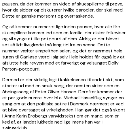
pausen, da der kommer en video af skuespillerne til prøve,
hvor de sidder og diskuterer hvilke parodier, der skal med.
Dette er ganske morsomt og overraskende.
Og så kommer nummeret lige inden pausen, hvor alle fire
skuespillere kommer ind som en familie, der elsker folkeviser
og vil synge et lille potpourri af dem. Aldrig er der blevet
set så lidt livsglæde i så lang tid fra en scene. Dette
nummer vælter simpelthen salen, og det er nærmest hele
turen til Ganløse værd i sig selv. Hele holdet får også lov at
afslutte hele revyen med et farverigt og velsunget Dolly
Parton-potpourri.
Dermed er der virkelig lagt i kakkelovnen til andet akt, som
starter ud med en smuk sang, der næsten virker som en
åbningssang af Peter Oliver Hansen. Derefter kommer der
et par gode numre, hvor bl.a. Michael Hasselflug synger en
sang om at den politiske satire i Danmark nærmest er ved
at blive overtaget af virkeligheden. Han gør det også skønt
i Anne Karin Brobergs vanvidstekst om en mand, som er
ked af, at landet lukkede ned lige imens han var i
swingerklub.