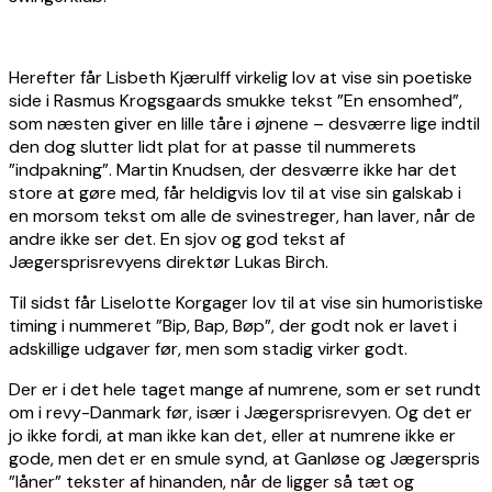
Herefter får Lisbeth Kjærulff virkelig lov at vise sin poetiske
side i Rasmus Krogsgaards smukke tekst ”En ensomhed”,
som næsten giver en lille tåre i øjnene – desværre lige indtil
den dog slutter lidt plat for at passe til nummerets
”indpakning”. Martin Knudsen, der desværre ikke har det
store at gøre med, får heldigvis lov til at vise sin galskab i
en morsom tekst om alle de svinestreger, han laver, når de
andre ikke ser det. En sjov og god tekst af
Jægersprisrevyens direktør Lukas Birch.
Til sidst får Liselotte Korgager lov til at vise sin humoristiske
timing i nummeret ”Bip, Bap, Bøp”, der godt nok er lavet i
adskillige udgaver før, men som stadig virker godt.
Der er i det hele taget mange af numrene, som er set rundt
om i revy-Danmark før, især i Jægersprisrevyen. Og det er
jo ikke fordi, at man ikke kan det, eller at numrene ikke er
gode, men det er en smule synd, at Ganløse og Jægerspris
”låner” tekster af hinanden, når de ligger så tæt og