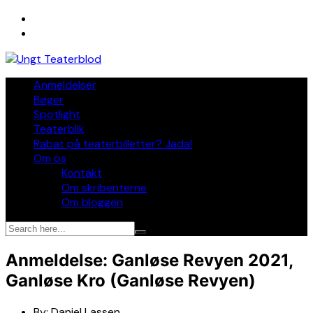
Skip
to
content
Anmeldelser
Bøger
Spotlight
Teaterblik
Rabat på teaterbilletter? Jada!
Om os
Kontakt
Om skribenterne
Om bloggen
Anmeldelse: Ganløse Revyen 2021,
Ganløse Kro (Ganløse Revyen)
By:
Daniel Lassen