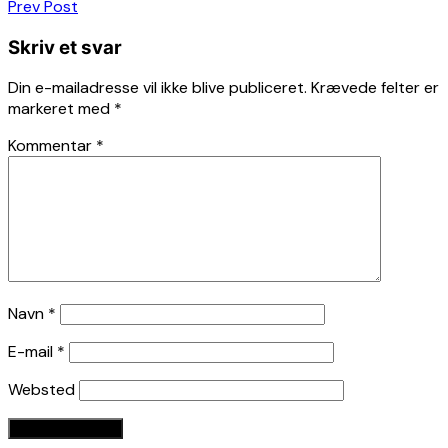
Indlægsnavigation
Prev Post
Skriv et svar
Din e-mailadresse vil ikke blive publiceret.
Krævede felter er
markeret med
*
Kommentar
*
Navn
*
E-mail
*
Websted