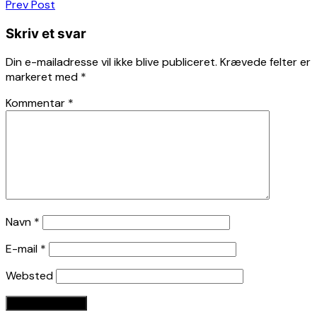
Indlægsnavigation
Prev Post
Skriv et svar
Din e-mailadresse vil ikke blive publiceret.
Krævede felter er
markeret med
*
Kommentar
*
Navn
*
E-mail
*
Websted