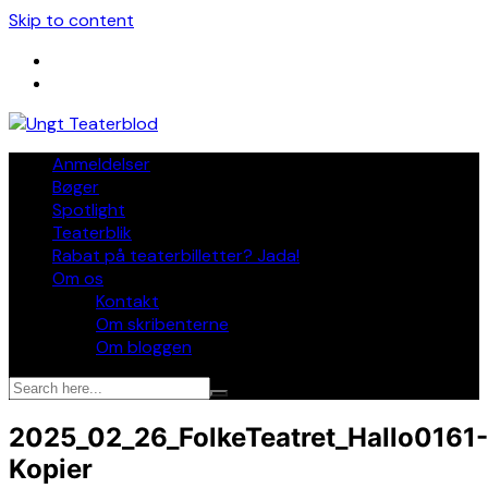
Skip to content
Anmeldelser
Bøger
Spotlight
Teaterblik
Rabat på teaterbilletter? Jada!
Om os
Kontakt
Om skribenterne
Om bloggen
2025_02_26_FolkeTeatret_Hallo0161-
Kopier