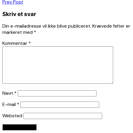
Indlægsnavigation
Prev Post
Skriv et svar
Din e-mailadresse vil ikke blive publiceret.
Krævede felter er
markeret med
*
Kommentar
*
Navn
*
E-mail
*
Websted