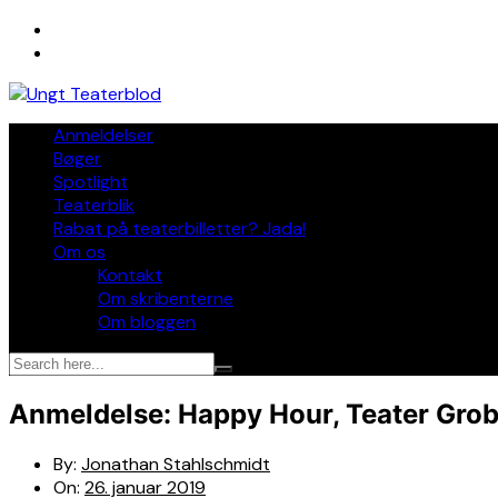
Skip
to
content
Anmeldelser
Bøger
Spotlight
Teaterblik
Rabat på teaterbilletter? Jada!
Om os
Kontakt
Om skribenterne
Om bloggen
Anmeldelse: Happy Hour, Teater Grob
By:
Jonathan Stahlschmidt
On:
26. januar 2019