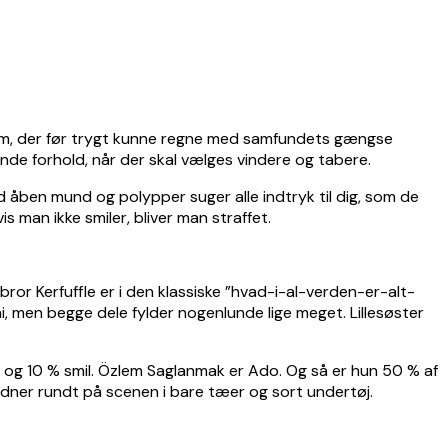
f dem, der før trygt kunne regne med samfundets gængse
nde forhold, når der skal vælges vindere og tabere.
 åben mund og polypper suger alle indtryk til dig, som de
s man ikke smiler, bliver man straffet.
or Kerfuffle er i den klassiske ”hvad-i-al-verden-er-alt-
, men begge dele fylder nogenlunde lige meget. Lillesøster
æg og 10 % smil. Özlem Saglanmak er Ado. Og så er hun 50 % af
ner rundt på scenen i bare tæer og sort undertøj.