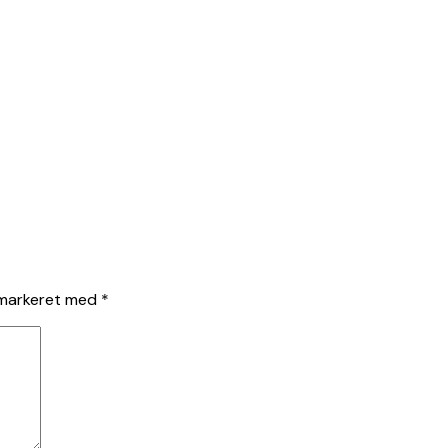
 markeret med
*