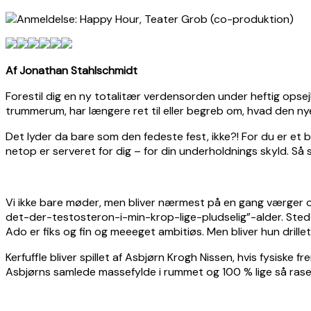
Af Jonathan Stahlschmidt
Forestil dig en ny totalitær verdensorden under heftig opse
trummerum, har længere ret til eller begreb om, hvad den nye
Det lyder da bare som den fedeste fest, ikke?! For du er et
netop er serveret for dig – for din underholdnings skyld. Så sm
Vi ikke bare møder, men bliver nærmest på en gang værger og
det-der-testosteron-i-min-krop-lige-pludselig”-alder. Stede
Ado er fiks og fin og meeeget ambitiøs. Men bliver hun drillet, 
Kerfuffle bliver spillet af Asbjørn Krogh Nissen, hvis fysis
Asbjørns samlede massefylde i rummet og 100 % lige så ras