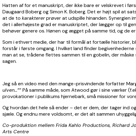
Hatten af for et manuskript, der ikke bare er velskrevet i fø
Daugaard Boberg og Simon K. Boberg. Det er højt spil at sats
at de to
karakterer
prøver at udspille hinanden. Synergien 
det i allerhøjeste grad er manuskriptet, der lægger op til gen
behøver genere os. Hønen og ægget på samme tid, og de er beg
Som i ethvert medie, der har til formål at fortælle historier, 
forstår i første omgang. I hvilket land finder begivenhedern
man at se, trådene flettes sammen til en gobelin, der måske 
sagen.
Jeg så en video med den mange-prisvindende forfatter Marga
ulven…””
På samme måde, som Atwood gør i sine værker (f.eks.
provokationer i publikums hjernebark, små missioner for vor
Og hvordan det hele så ender – det er dem, der tager ind o
sjæle. Og endnu mere voldsomt, er det alt sammen uhyggelig
Co-produktion mellem Frida Kahlo Productions, Richard 
Arts Centre