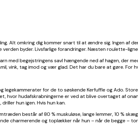
jling. Alt omkring dig kommer snart til at ændre sig. Ingen a
 verden byder. Livsfarlige forandringer. Næsten roulette-ligne
 barn med begejstringens savl hængende ned af hagen, der med
il, vink, tag imod og vær glad. Det har du bare at gøre. For hvi
 legekammerater for de to søskende Kerfuffle og Ado. Storebr
t, hvor hudafskrabningerne er ved at blive overtaget af onani
driller hun igen. Hvis hun kan.
ke fremtræden består af 80 % muskuløse, lange lemmer, 10 % sk
ende charmerende og toplækker når hun – når de begge – tord