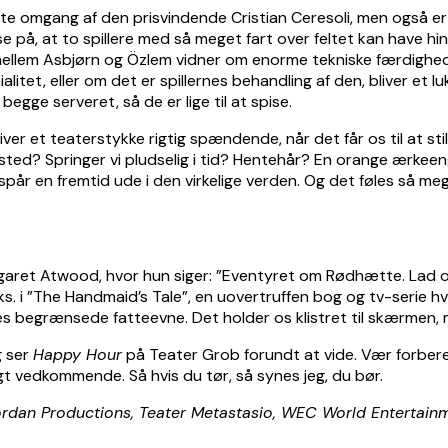
rste omgang af den prisvindende Cristian Ceresoli, men også er
e på, at to spillere med så meget fart over feltet kan have hi
imellem Asbjørn og Özlem vidner om enorme tekniske færdighed
ialitet, eller om det er spillernes behandling af den, bliver et
ge serveret, så de er lige til at spise.
bliver et teaterstykke rigtig spændende, når det får os til at st
e sted? Springer vi pludselig i tid? Hentehår? En orange ærkee
spår en fremtid ude i den virkelige verden. Og det føles så m
ret Atwood, hvor hun siger: ”Eventyret om Rødhætte. Lad os s
 i ”The Handmaid’s Tale”, en uovertruffen bog og tv-serie hvi
es begrænsede fatteevne. Det holder os klistret til skærmen,
g ser
Happy Hour
på Teater Grob forundt at vide. Vær forberedt
t vedkommende. Så hvis du tør, så synes jeg, du bør.
Jordan Productions, Teater Metastasio, WEC World Enterta