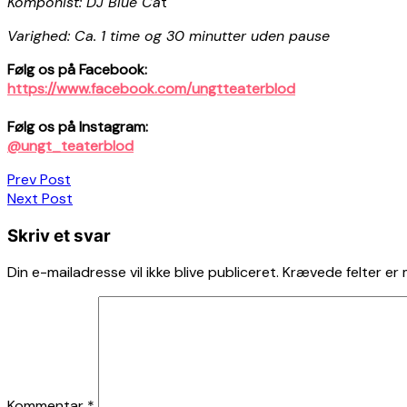
Komponist: DJ Blue Ca
t
Varighed: Ca. 1 time og 30 minutter uden pause
Følg os på Facebook:
https://www.facebook.com/ungtteaterblod
Følg os på Instagram:
@ungt_teaterblod
Indlægsnavigation
Prev Post
Next Post
Skriv et svar
Din e-mailadresse vil ikke blive publiceret.
Krævede felter er
Kommentar
*