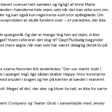
 blevet oversat helt sømløst og rigtigt af Anne Marie
nanden i hænderne hele vejen, selv når det kan virke som om,
er og kan også kun registreres som stor spilleglæde. Om
 luksusproblem at skulle fundere over – et paradoks, der ikke
ille spørgsmål. Og der er mange ting hen ad vejen, vi ikke
ngel? Hvem refererer det dog til? Gisp! Pludselig begynder
eget mere ægte, når man selv har været delagtig detektiv på
tarte historien lidt anderledes: ”
Der var mørkt inde i
s I spørger mig), lige sådan skaber
Happy Hour
konstante
 med snuden i bogen og her på kanten af sædet i teateret.
. Meget af det, der sker og bliver fortalt, er ikke for sarte
inment Company og Teater Grob i samarbejde med Jersey