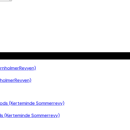
nholmerRevyen)
ds (Kerteminde Sommerrevy)