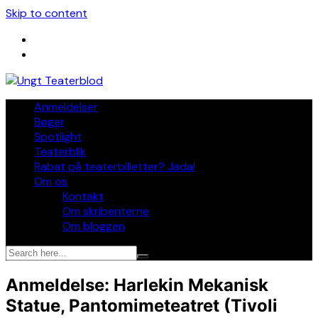
Skip to content
Anmeldelser
Bøger
Spotlight
Teaterblik
Rabat på teaterbilletter? Jada!
Om os
Kontakt
Om skribenterne
Om bloggen
Anmeldelse: Harlekin Mekanisk
Statue, Pantomimeteatret (Tivoli