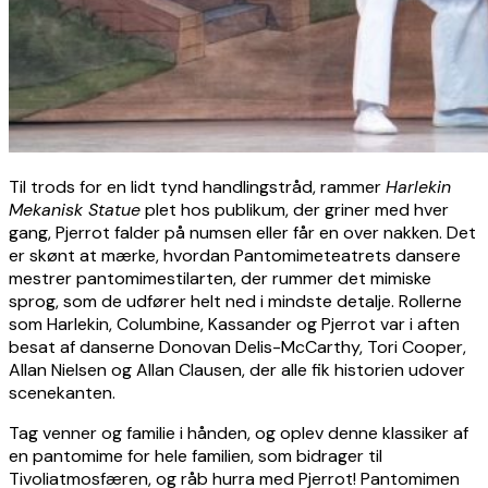
Til trods for en lidt tynd handlingstråd, rammer
Harlekin
Mekanisk Statue
plet hos publikum, der griner med hver
gang, Pjerrot falder på numsen eller får en over nakken. Det
er skønt at mærke, hvordan Pantomimeteatrets dansere
mestrer pantomimestilarten, der rummer det mimiske
sprog, som de udfører helt ned i mindste detalje. Rollerne
som Harlekin, Columbine, Kassander og Pjerrot var i aften
besat af danserne Donovan Delis-McCarthy, Tori Cooper,
Allan Nielsen og Allan Clausen, der alle fik historien udover
scenekanten.
Tag venner og familie i hånden, og oplev denne klassiker af
en pantomime for hele familien, som bidrager til
Tivoliatmosfæren, og råb hurra med Pjerrot! Pantomimen