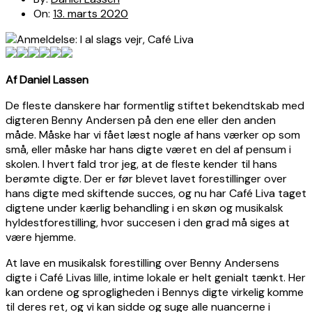
On:
13. marts 2020
Af Daniel Lassen
De fleste danskere har formentlig stiftet bekendtskab med
digteren Benny Andersen på den ene eller den anden
måde. Måske har vi fået læst nogle af hans værker op som
små, eller måske har hans digte været en del af pensum i
skolen. I hvert fald tror jeg, at de fleste kender til hans
berømte digte. Der er før blevet lavet forestillinger over
hans digte med skiftende succes, og nu har Café Liva taget
digtene under kærlig behandling i en skøn og musikalsk
hyldestforestilling, hvor succesen i den grad må siges at
være hjemme.
At lave en musikalsk forestilling over Benny Andersens
digte i Café Livas lille, intime lokale er helt genialt tænkt. Her
kan ordene og sprogligheden i Bennys digte virkelig komme
til deres ret, og vi kan sidde og suge alle nuancerne i