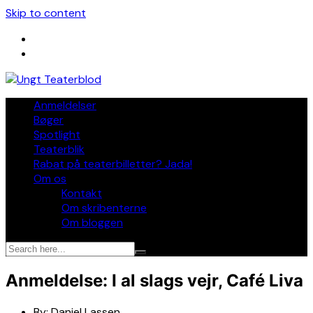
Skip to content
Anmeldelser
Bøger
Spotlight
Teaterblik
Rabat på teaterbilletter? Jada!
Om os
Kontakt
Om skribenterne
Om bloggen
Anmeldelse: I al slags vejr, Café Liva
By:
Daniel Lassen