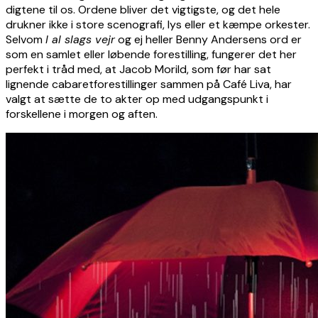
digtene til os. Ordene bliver det vigtigste, og det hele
drukner ikke i store scenografi, lys eller et kæmpe orkester.
Selvom
I al slags vejr
og ej heller Benny Andersens ord er
som en samlet eller løbende forestilling, fungerer det her
perfekt i tråd med, at Jacob Morild, som før har sat
lignende cabaretforestillinger sammen på Café Liva, har
valgt at sætte de to akter op med udgangspunkt i
forskellene i morgen og aften.