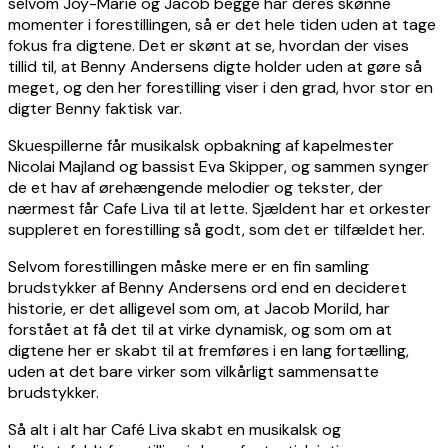
selvom Joy-Marie og Jacob begge har deres skønne
momenter i forestillingen, så er det hele tiden uden at tage
fokus fra digtene. Det er skønt at se, hvordan der vises
tillid til, at Benny Andersens digte holder uden at gøre så
meget, og den her forestilling viser i den grad, hvor stor en
digter Benny faktisk var.
Skuespillerne får musikalsk opbakning af kapelmester
Nicolai Majland og bassist Eva Skipper, og sammen synger
de et hav af ørehængende melodier og tekster, der
nærmest får Cafe Liva til at lette. Sjældent har et orkester
suppleret en forestilling så godt, som det er tilfældet her.
Selvom forestillingen måske mere er en fin samling
brudstykker af Benny Andersens ord end en decideret
historie, er det alligevel som om, at Jacob Morild, har
forstået at få det til at virke dynamisk, og som om at
digtene her er skabt til at fremføres i en lang fortælling,
uden at det bare virker som vilkårligt sammensatte
brudstykker.
Så alt i alt har Café Liva skabt en musikalsk og