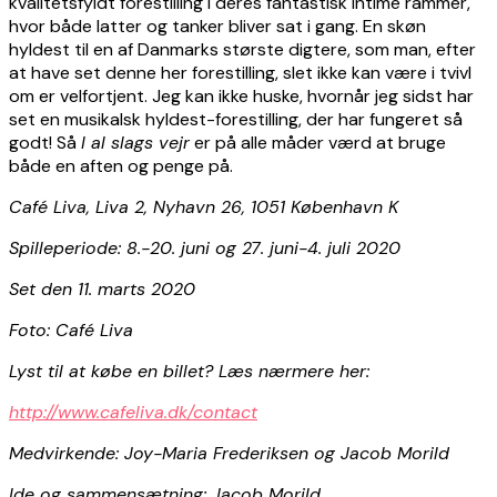
kvalitetsfyldt forestilling i deres fantastisk intime rammer,
hvor både latter og tanker bliver sat i gang. En skøn
hyldest til en af Danmarks største digtere, som man, efter
at have set denne her forestilling, slet ikke kan være i tvivl
om er velfortjent. Jeg kan ikke huske, hvornår jeg sidst har
set en musikalsk hyldest-forestilling, der har fungeret så
godt! Så
I al slags vejr
er på alle måder værd at bruge
både en aften og penge på.
Café Liva, Liva 2, Nyhavn 26, 1051 København K
Spilleperiode: 8.-20. juni og 27. juni-4. juli 2020
Set den 11. marts 2020
Foto: Café Liva
Lyst til at købe en billet? Læs nærmere her:
http://www.cafeliva.dk/contact
Medvirkende: Joy-Maria Frederiksen og Jacob Morild
Ide og sammensætning: Jacob Morild