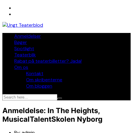
Skip
to
content
Anmeldelser
Bøger
Spotlight
Teaterblik
Rabat på teaterbilletter? Jada!
Om os
Kontakt
Om skribenterne
Om bloggen
Anmeldelse: In The Heights,
MusicalTalentSkolen Nyborg
By:
admin