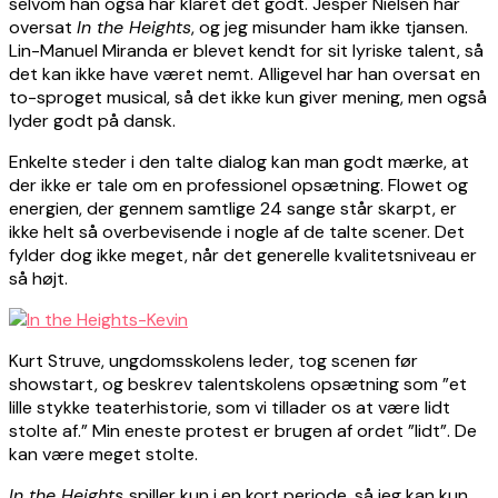
selvom han også har klaret det godt. Jesper Nielsen har
oversat
In the Heights
, og jeg misunder ham ikke tjansen.
Lin-Manuel Miranda er blevet kendt for sit lyriske talent, så
det kan ikke have været nemt. Alligevel har han oversat en
to-sproget musical, så det ikke kun giver mening, men også
lyder godt på dansk.
Enkelte steder i den talte dialog kan man godt mærke, at
der ikke er tale om en professionel opsætning. Flowet og
energien, der gennem samtlige 24 sange står skarpt, er
ikke helt så overbevisende i nogle af de talte scener. Det
fylder dog ikke meget, når det generelle kvalitetsniveau er
så højt.
Kurt Struve, ungdomsskolens leder, tog scenen før
showstart, og beskrev talentskolens opsætning som ”et
lille stykke teaterhistorie, som vi tillader os at være lidt
stolte af.” Min eneste protest er brugen af ordet ”lidt”. De
kan være meget stolte.
In the Heights
spiller kun i en kort periode, så jeg kan kun