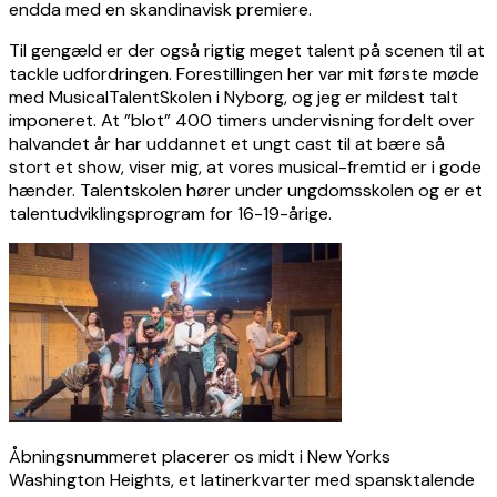
endda med en skandinavisk premiere.
Til gengæld er der også rigtig meget talent på scenen til at
tackle udfordringen. Forestillingen her var mit første møde
med MusicalTalentSkolen i Nyborg, og jeg er mildest talt
imponeret. At ”blot” 400 timers undervisning fordelt over
halvandet år har uddannet et ungt cast til at bære så
stort et show, viser mig, at vores musical-fremtid er i gode
hænder. Talentskolen hører under ungdomsskolen og er et
talentudviklingsprogram for 16-19-årige.
Åbningsnummeret placerer os midt i New Yorks
Washington Heights, et latinerkvarter med spansktalende