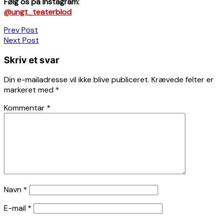
Følg os på Instagram:
@ungt_teaterblod
Indlægsnavigation
Prev Post
Next Post
Skriv et svar
Din e-mailadresse vil ikke blive publiceret.
Krævede felter er
markeret med
*
Kommentar
*
Navn
*
E-mail
*