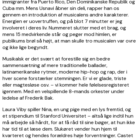
immigranter fra Puerto Rico, Den Dominikanske Republik og
Cuba mm. Mens Usnavi åbner sin deli, rapper han os
gennem en introduktion af musicalens andre karakterer.
Energien er uovertruffen, og på blot 7 minutter er jeg
involveret i deres liv. Nummeret slutter med et brag, og
mens 15 medvirkende står og peger mod himlen, er
publikums brøl så højt, at man skulle tro musicalen var ovre
og ikke lige begyndt.
Musikalsk er det svært at forestille sig en bedre
sammensætning af mere traditionelle ballader,
latinamerikanske rytmer, moderne hip-hop og rap, der i
hver scene forstærker stemningen. Er vi er glade, triste
eller magtesløse osv. – vi kommer hele følelsesregisteret
igennem. Med en velspillende 8-mands orkester under
ledelse af Frederik Bak.
Laura Viby spiller Nina, en ung pige med en lys fremtid, og
et stipendium til Stanford Universitet – altså lige indtil hun
må arbejde så hårdt, for at få råd til sine bøger, at hun ikke
har tid til at læse dem. Slukøret vender hun hjem til
kvarteret og hendes forældres høje forventninger. Castet