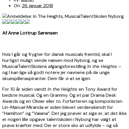
On:
26. januar 2018
Af Anne Lottrup Sørensen
Hvis I går og frygter for dansk musicals fremtid, skal I
hurtigst muligt vende næsen mod Nyborg, og se
MusicalTalentSkolens afgangsforestilling
In the Heights
–
og I kan lige så godt notere jer navnene på de unge
skuespilleraspiranter. Dem får vi at se igen.
For 10 år siden vandt
In the Heights
en Tony Award for
bedste musical. Og en Grammy. Og et par Drama Desk
Awards og en Olivier eller to. Forfatteren og komponisten
Lin-Manuel Miranda er siden blevet verdenskendt for
”Hamilton” og ”Vaiana”. Det jeg prøver at sige er, at det ikke
er nogen lille opgave talentskolen i Nyborg har valgt at
prøve kræfter med. Der er store sko at udfylde – og så