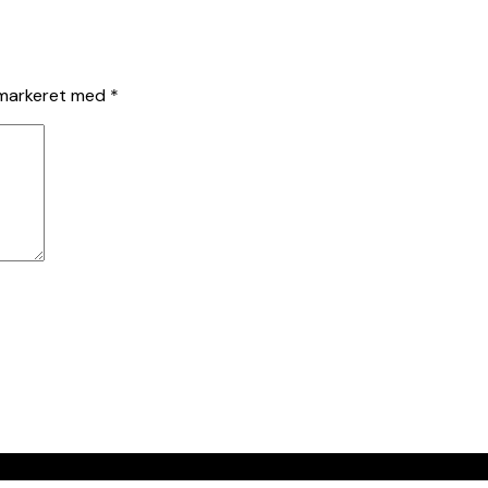
 markeret med
*