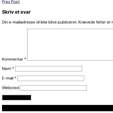
Indlægsnavigation
Prev Post
Skriv et svar
Din e-mailadresse vil ikke blive publiceret.
Krævede felter er
Kommentar
*
Navn
*
E-mail
*
Websted
Seneste indlæg