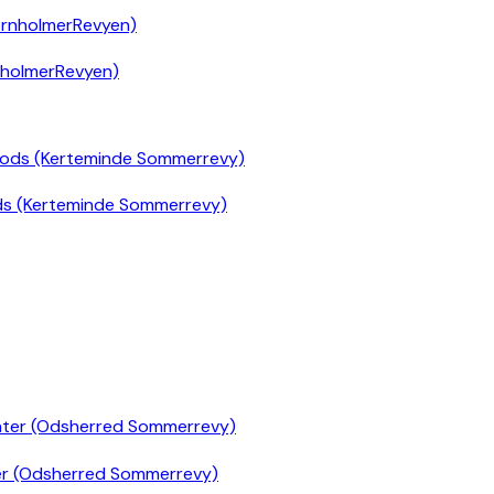
nholmerRevyen)
ds (Kerteminde Sommerrevy)
er (Odsherred Sommerrevy)