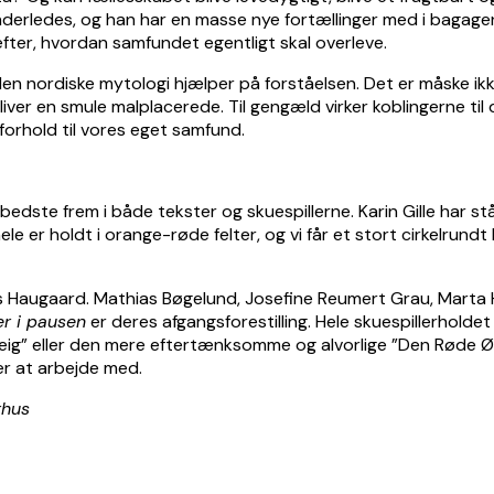
nderledes, og han har en masse nye fortællinger med i bagage
fter, hvordan samfundet egentligt skal overleve.
n nordiske mytologi hjælper på forståelsen. Det er måske ikke a
bliver en smule malplacerede. Til gengæld virker koblingerne t
 forhold til vores eget samfund.
 bedste frem i både tekster og skuespillerne. Karin Gille har s
le er holdt i orange-røde felter, og vi får et stort cirkelrundt
 Haugaard. Mathias Bøgelund, Josefine Reumert Grau, Marta Hol
er i pausen
er deres afgangsforestilling. Hele skuespillerhold
ig” eller den mere eftertænksomme og alvorlige ”Den Røde Ør
r at arbejde med.
rhus