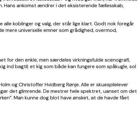
n. Hans ankomst ændrer i det eksisterende fællesskab,
lle koblinger og valg, der står lige klart. Godt nok foregår
il de mere universelle emner som grådighed, overmod,
tået for den enkle, men særdeles virkningsfulde scenografi,
 kig ind bagtil; et kig som både kan fungere som spåkugle, sol
m og Christoffer Hvidberg Rønje. Alle er skuespilelever
et gør det glimrende. De mestrer hele spektret, uanset om det
ken”. Man kunne dog blot have ønsket, at de havde fået