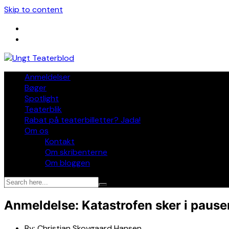
Skip to content
Anmeldelser
Bøger
Spotlight
Teaterblik
Rabat på teaterbilletter? Jada!
Om os
Kontakt
Om skribenterne
Om bloggen
Anmeldelse: Katastrofen sker i paus
By:
Christian Skovgaard Hansen