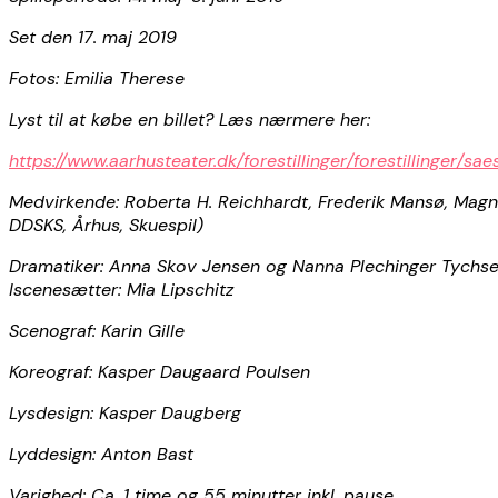
Set den 17. maj 2019
Fotos: Emilia Therese
Lyst til at købe en billet? Læs nærmere her:
https://www.aarhusteater.dk/forestillinger/forestillinger/s
Medvirkende: Roberta H. Reichhardt, Frederik Mansø, Mag
DDSKS, Århus, Skuespil)
Dramatiker: Anna Skov Jensen og Nanna Plechinger Tychse
Iscenesætter: Mia Lipschitz
Scenograf: Karin Gille
Koreograf: Kasper Daugaard Poulsen
Lysdesign: Kasper Daugberg
Lyddesign: Anton Bast
Varighed: Ca. 1 time og 55 minutter inkl. pause