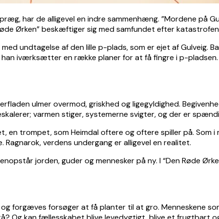
e præg, har de alligevel en indre sammenhæng. ”Mordene på Gu
n Røde Ørken” beskæftiger sig med samfundet efter katastrofen
 med undtagelse af den lille p-plads, som er ejet af Gulveig. 
å han iværksætter en række planer for at få fingre i p-pladsen.
overfladen ulmer overmod, griskhed og ligegyldighed. Begivenh
kalerer; varmen stiger, systemerne svigter, og der er spændin
, en trompet, som Heimdal oftere og oftere spiller på. Som i 
e. Ragnarok, verdens undergang er alligevel en realitet.
nopstår jorden, guder og mennesker på ny. I “Den Røde Ørken
e og forgæves forsøger at få planter til at gro. Menneskene som
å? Og kan fællesskabet blive levedygtigt, blive et frugtbart