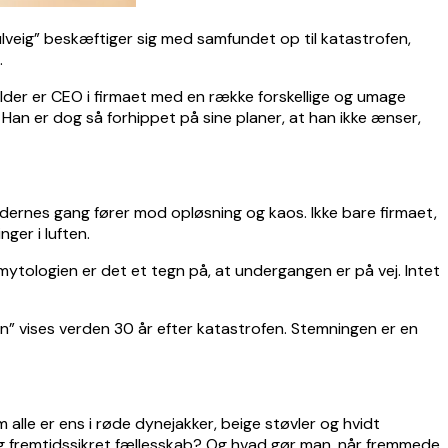
lveig” beskæftiger sig med samfundet op til katastrofen,
.
Balder er CEO i firmaet med en række forskellige og umage
 Han er dog så forhippet på sine planer, at han ikke ænser,
edernes gang fører mod opløsning og kaos. Ikke bare firmaet,
ger i luften.
mytologien er det et tegn på, at undergangen er på vej. Intet
” vises verden 30 år efter katastrofen. Stemningen er en
 alle er ens i røde dynejakker, beige støvler og hvidt
 og fremtidssikret fællesskab? Og hvad gør man, når fremmede