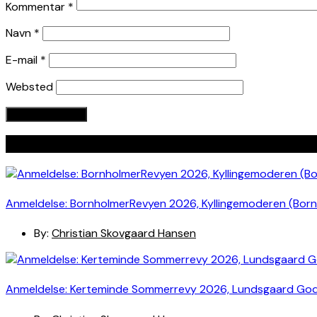
Kommentar
*
Navn
*
E-mail
*
Websted
Seneste indlæg
Anmeldelse: BornholmerRevyen 2026, Kyllingemoderen (Bor
By:
Christian Skovgaard Hansen
Anmeldelse: Kerteminde Sommerrevy 2026, Lundsgaard Go