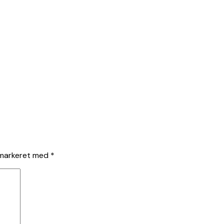
 markeret med
*