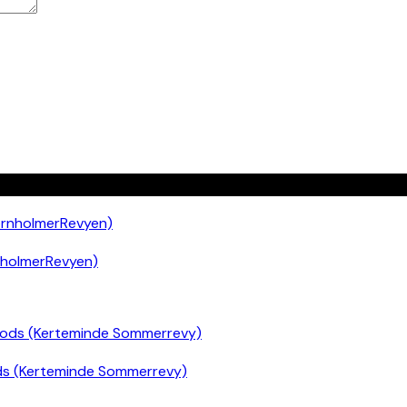
nholmerRevyen)
ds (Kerteminde Sommerrevy)