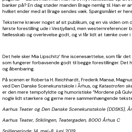
banker på? En dag støder manden Brage nemlig til. Han er a
hvilket ender med at Brage sendes væk. Spørgsmålet er here
Teksterne kræver noget af sit publikum, og en vis viden om de
første forestilling ude i Vestjylland, men westernreferencer 
fællesskab og overlevelse godt, og vi får lidt at tænke over i
Det hele sker Mia Lipschitz’ fine iscenesættelse, som får det
som fungerer forbavsende godt til begge forestillinger. Det he
og åbenbaring.
På scenen er Roberta H. Reichhardt, Frederik Mansø, Magnus
ved Den Danske Scenekunstskole i Århus, og
Katastrofen sk
er den mere tempofyldte og humoristiske ”Mordene på Gulve
nogle lidt stærkere og gerne mere sammenhængende tekste
Aarhus Teater og Den Danske Scenekunstskole (DDSKS), Å
Aarhus Teater, Stiklingen, Teatergaden, 8000 Århus C
Spilleperiode: 14. maj-8. juni 2019