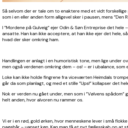
Så selvom der er tale om to enaktere med et vidt forskellig
som i en eller anden form alligevel sker i pausen, mens ”De
I ”Mordene på Gulveig” ejer Odin & Søn Entreprise det hele –
ansatte. Han kan ikke acceptere, at han ikke ejer det hele, s
hvad der sker omkring ham.
Handlingen er anlagt i en humoristisk tone, men lige under 
men også verdenen omkring dem – os! – er i ubalance, som es
Loke kan ikke holde fingrene fra viceværten Heimdals trompet
går da som planlagt, og med et stille ”Ups!” kollapser det hel
Nok er verden nu gået under, men som i ”Vølvens spådom” ge
helt anden, hvor alvoren nu rammer os.
Vi er i en rød, gold ørken, hvor menneskene lever i små flokk
pagehår – uanset køn. Kan man få et nyt fællesskab op at st