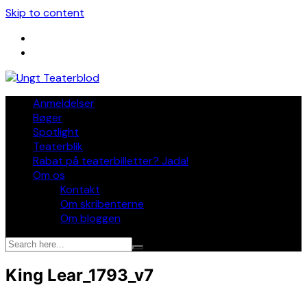
Skip to content
Anmeldelser
Bøger
Spotlight
Teaterblik
Rabat på teaterbilletter? Jada!
Om os
Kontakt
Om skribenterne
Om bloggen
King Lear_1793_v7