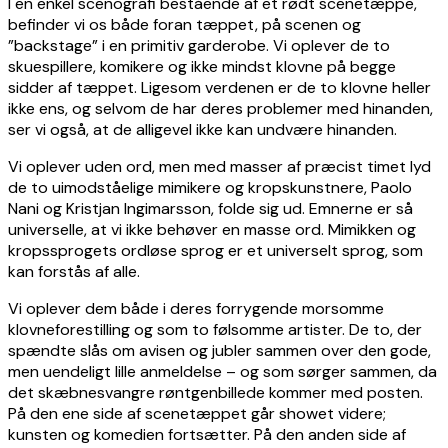
I en enkel scenografi bestående af et rødt scenetæppe,
befinder vi os både foran tæppet, på scenen og
”backstage” i en primitiv garderobe. Vi oplever de to
skuespillere, komikere og ikke mindst klovne på begge
sidder af tæppet. Ligesom verdenen er de to klovne heller
ikke ens, og selvom de har deres problemer med hinanden,
ser vi også, at de alligevel ikke kan undvære hinanden.
Vi oplever uden ord, men med masser af præcist timet lyd
de to uimodståelige mimikere og kropskunstnere, Paolo
Nani og Kristjan Ingimarsson, folde sig ud. Emnerne er så
universelle, at vi ikke behøver en masse ord. Mimikken og
kropssprogets ordløse sprog er et universelt sprog, som
kan forstås af alle.
Vi oplever dem både i deres forrygende morsomme
klovneforestilling og som to følsomme artister. De to, der
spændte slås om avisen og jubler sammen over den gode,
men uendeligt lille anmeldelse – og som sørger sammen, da
det skæbnesvangre røntgenbillede kommer med posten.
På den ene side af scenetæppet går showet videre;
kunsten og komedien fortsætter. På den anden side af