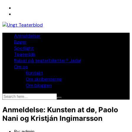
Skip
to
content
Anmeldelser
Bøger
Spotlight
Teaterblik
Rabat på teaterbilletter? Jada!
Om os
Kontakt
Om skribenterne
Om bloggen
Anmeldelse: Kunsten at dø, Paolo
Nani og Kristján Ingimarsson
By:
admin