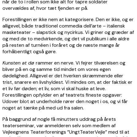
når de to i rollen som ikke alt for tapre soldater
overvældes af, hvor tæt fjenden er på.
Forestillingen er ikke nem at kategorisere. Den er ikke, og er
alligevel, både traditionel commedia dell’arte – italiensk
masketeater – slapstick og nycirkus. Vi griner og græder af
og med de to medvirkende, og det vil publikum i alle aldre
på resten af turnéen i foråret og de næste mange år
forhåbentligt også gøre.
Kunsten at dø
rammer en nerve. Vi fejrer tilværelsen og
bliver på en og samme tid mindet om vores egen
dødelighed. Alligevel er det hverken skræmmende eller
trist, snarere en livshyldest. Vi mindes om, at der faktisk er
et liv før døden; et liv, som vi skal huske at leve.
Forestillingen opfylder en af teatrets fineste opgaver:
Udover blot at underholde rører den noget i os, og vi får
noget at tænke på med ud fra salen.
På baggrund af nogle få minutters uddrag på årets
teaterseminar, var anmelderen selv som medlem af
Vejleegnens Teaterforenings ”UngtTeaterVejle” med til at