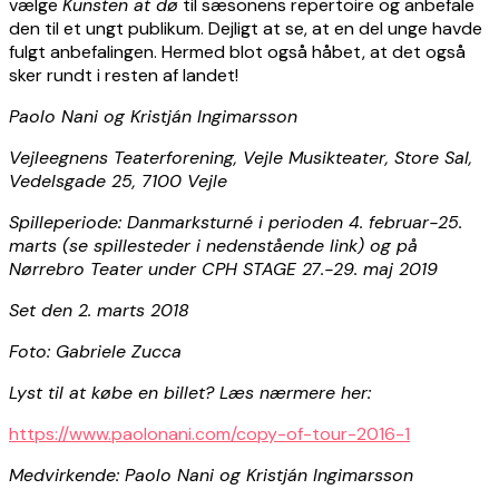
vælge
Kunsten at dø
til sæsonens repertoire og anbefale
den til et ungt publikum. Dejligt at se, at en del unge havde
fulgt anbefalingen. Hermed blot også håbet, at det også
sker rundt i resten af landet!
Paolo Nani og Kristján Ingimarsson
Vejleegnens Teaterforening, Vejle Musikteater, Store Sal,
Vedelsgade 25, 7100 Vejle
Spilleperiode: Danmarksturné i perioden 4. februar-25.
marts (se spillesteder i nedenstående link) og på
Nørrebro Teater under CPH STAGE 27.-29. maj 2019
Set den 2. marts 2018
Foto: Gabriele Zucca
Lyst til at købe en billet? Læs nærmere her:
https://www.paolonani.com/copy-of-tour-2016-1
Medvirkende: Paolo Nani og Kristján Ingimarsson