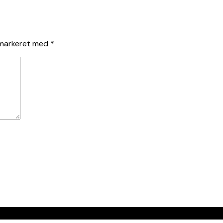
 markeret med
*