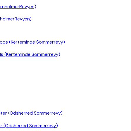
nholmerRevyen)
ds (Kerteminde Sommerrevy)
er (Odsherred Sommerrevy)