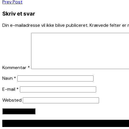
Indlægsnavigation
Prev Post
Skriv et svar
Din e-mailadresse vil ikke blive publiceret.
Krævede felter er
Kommentar
*
Navn
*
E-mail
*
Websted
Seneste indlæg