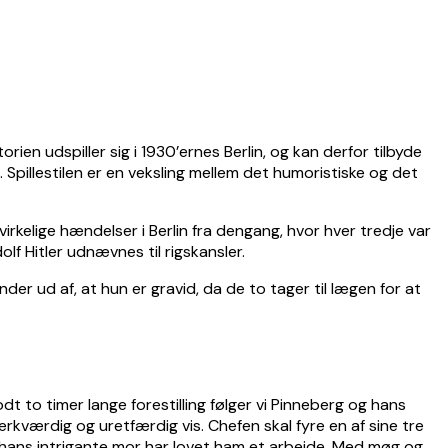
rien udspiller sig i 1930’ernes Berlin, og kan derfor tilbyde
 Spillestilen er en veksling mellem det humoristiske og det
virkelige hændelser i Berlin fra dengang, hvor hver tredje var
olf Hitler udnævnes til rigskansler.
der ud af, at hun er gravid, da de to tager til lægen for at
odt to timer lange forestilling følger vi Pinneberg og hans
kværdig og uretfærdig vis. Chefen skal fyre en af sine tre
vor hans intrigante mor har lovet ham et arbejde. Med møg og