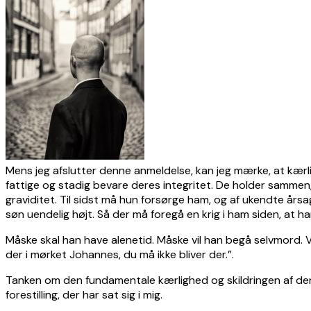
Mens jeg afslutter denne anmeldelse, kan jeg mærke, at kærl
fattige og stadig bevare deres integritet. De holder sammen,
graviditet. Til sidst må hun forsørge ham, og af ukendte årsag
søn uendelig højt. Så der må foregå en krig i ham siden, at 
Måske skal han have alenetid. Måske vil han begå selvmord. V
der i mørket Johannes, du må ikke bliver der.”.
Tanken om den fundamentale kærlighed og skildringen af denne
forestilling, der har sat sig i mig.