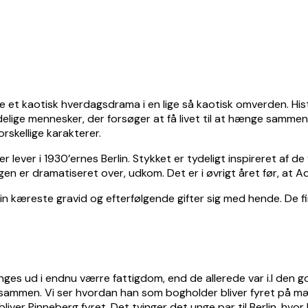
ide et kaotisk hverdagsdrama i en lige så kaotisk omverden. Histo
ndelige mennesker, der forsøger at få livet til at hænge sammen.
orskellige karakterer.
lever i 1930’ernes Berlin. Stykket er tydeligt inspireret af de 
ngen er dramatiseret over, udkom. Det er i øvrigt året før, at Ad
in kæreste gravid og efterfølgende gifter sig med hende. De fin
tvinges ud i endnu værre fattigdom, end de allerede var i.I den g
 sammen. Vi ser hvordan han som bogholder bliver fyret på mær
bliver Pinneberg fyret. Det tvinger det unge par til Berlin, h