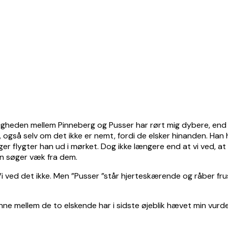
igheden mellem Pinneberg og Pusser har rørt mig dybere, end 
 også selv om det ikke er nemt, fordi de elsker hinanden. Han
er flygter han ud i mørket. Dog ikke længere end at vi ved, at h
han søger væk fra dem.
i ved det ikke. Men ”Pusser ”står hjerteskærende og råber frus
 mellem de to elskende har i sidste øjeblik hævet min vurderin