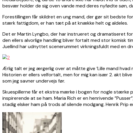
besvær holder de sig oven vande med deres nyfødte søn, da 
Forestillingen får skildret en ung mand, der gør sit bedste f
stærk fattigdom, er han tæt på at knække helt og aldeles.
Det er Martin Lyngbo, der har instrueret og dramatiseret fore
den ellers alvorlige handling bliver fortalt med stor komisk 
Juellind har udnyttet scenerummet virkningsfuldt med en drej
Ærlig talt er jeg ærgerlig over at måtte give ’Lille mand hvad n
Historien er ellers velfortalt, men for mig kan især 2. akt bl
som jeg savner undervejs før.
Skuespillerne får et ekstra mærke i bogen for nogle stærke præ
inspirerende at se ham. Maria Rich er en henrivende ”Pusser”
stadig elsker ham på trods af silende modgang. Henrik Prip er