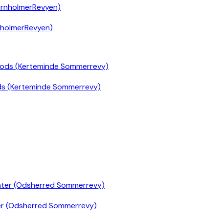
nholmerRevyen)
ds (Kerteminde Sommerrevy)
er (Odsherred Sommerrevy)