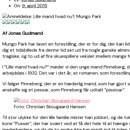
On:
9. april 2015
Af Jonas Gudmand
Mungo Park har lavet en forestilling, der er for dig, der kan l
dig et tidsbillede fra denne tid set ud fra nogle ganske almi
tragiske, og to ud af fire skuespillere veksler imellem mange f
I ”Lille mand hvad nu?” møder vi den unge mand Pinneberg, der 
arbejdsløs i 1932. Det var i det år, at romanen, som forestilli
Vi følger Pinneberg, der er en hæderlig mand, som har gjort s
anskaffe sig et pessar, som Pinneberg får udtalt ”pissioar”.
Foto: Christian Skougaard Hansen
Til stor ulykke for den lille familie mister han jobbet, og de 
kone ”Pusser”, der har svært ved at få det hele til at hænge
medarbejdere, og da de to andre ikke har mødt ind til tiden, 