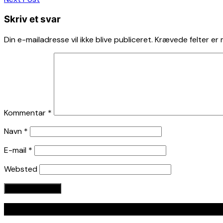
Skriv et svar
Din e-mailadresse vil ikke blive publiceret.
Krævede felter er
Kommentar
*
Navn
*
E-mail
*
Websted
Seneste indlæg