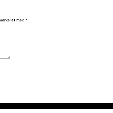
 markeret med
*