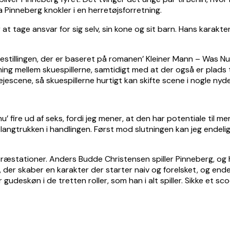
Pinneberg knokler i en herretøjsforretning.
or at tage ansvar for sig selv, sin kone og sit barn. Hans kara
stillingen, der er baseret på romanen’ Kleiner Mann – Was Nun?
timing mellem skuespillerne, samtidigt med at der også er plad
escene, så skuespillerne hurtigt kan skifte scene i nogle nyd
u’ fire ud af seks, fordi jeg mener, at den har potentiale til mer
ive langtrukken i handlingen. Først mod slutningen kan jeg ende
stationer. Anders Budde Christensen spiller Pinneberg, og han f
, der skaber en karakter der starter naiv og forelsket, og en
 gudeskøn i de tretten roller, som han i alt spiller. Sikke et