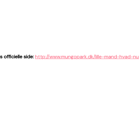
 officielle side:
http://www.mungopark.dk/lille-mand-hvad-n