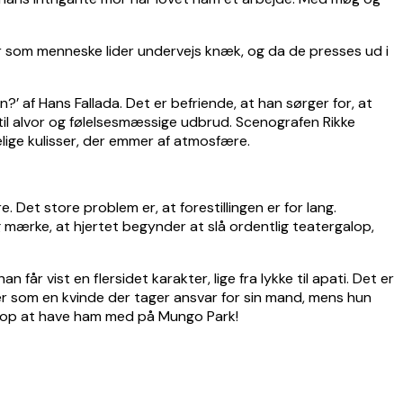
kter som menneske lider undervejs knæk, og da de presses ud i
’ af Hans Fallada. Det er befriende, at han sørger for, at
s til alvor og følelsesmæssige udbrud. Scenografen Rikke
elige kulisser, der emmer af atmosfære.
e. Det store problem er, at forestillingen er for lang.
lig mærke, at hjertet begynder at slå ordentlig teatergalop,
år vist en flersidet karakter, lige fra lykke til apati. Det er
der som en kvinde der tager ansvar for sin mand, mens hun
 scoop at have ham med på Mungo Park!