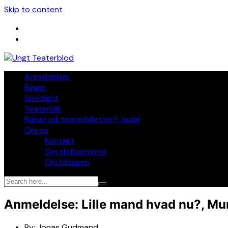
Skip to content
Anmeldelser
Bøger
Spotlight
Teaterblik
Rabat på teaterbilletter? Jada!
Om os
Kontakt
Om skribenterne
Om bloggen
Anmeldelse: Lille mand hvad nu?, M
By:
Jonas Gudmand