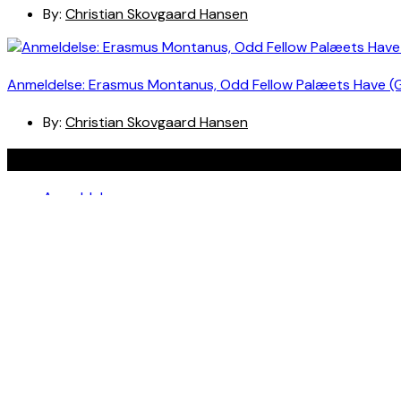
By:
Christian Skovgaard Hansen
Anmeldelse: Erasmus Montanus, Odd Fellow Palæets Have (
By:
Christian Skovgaard Hansen
Navigation
Anmeldelser
Bøger
Spotlight
Teaterblik
Rabat på teaterbilletter? Jada!
Om os
Kontakt
Om skribenterne
Om bloggen
Facebook
Instagram