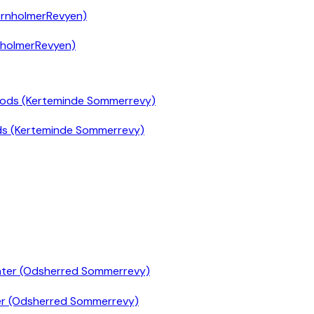
nholmerRevyen)
ds (Kerteminde Sommerrevy)
er (Odsherred Sommerrevy)