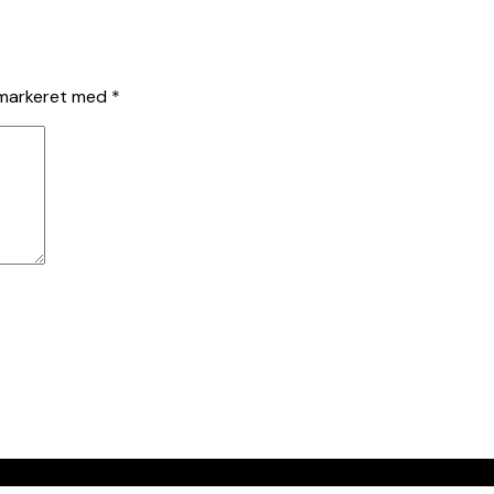
 markeret med
*