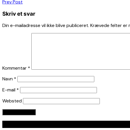
Indlægsnavigation
Prev Post
Skriv et svar
Din e-mailadresse vil ikke blive publiceret.
Krævede felter er
Kommentar
*
Navn
*
E-mail
*
Websted
Seneste indlæg