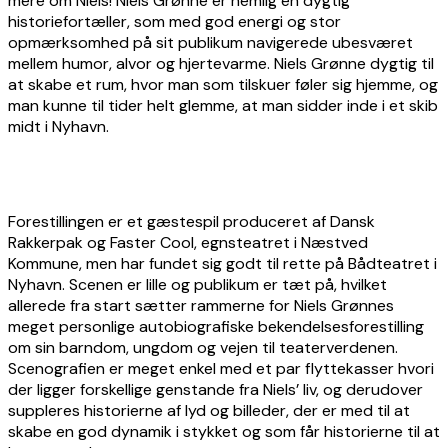
mere om Niels! Niels Grønne er nemlig en dygtig
historiefortæller, som med god energi og stor
opmærksomhed på sit publikum navigerede ubesværet
mellem humor, alvor og hjertevarme. Niels Grønne dygtig til
at skabe et rum, hvor man som tilskuer føler sig hjemme, og
man kunne til tider helt glemme, at man sidder inde i et skib
midt i Nyhavn.
Forestillingen er et gæstespil produceret af Dansk
Rakkerpak og Faster Cool, egnsteatret i Næstved
Kommune, men har fundet sig godt til rette på Bådteatret i
Nyhavn. Scenen er lille og publikum er tæt på, hvilket
allerede fra start sætter rammerne for Niels Grønnes
meget personlige autobiografiske bekendelsesforestilling
om sin barndom, ungdom og vejen til teaterverdenen.
Scenografien er meget enkel med et par flyttekasser hvori
der ligger forskellige genstande fra Niels’ liv, og derudover
suppleres historierne af lyd og billeder, der er med til at
skabe en god dynamik i stykket og som får historierne til at