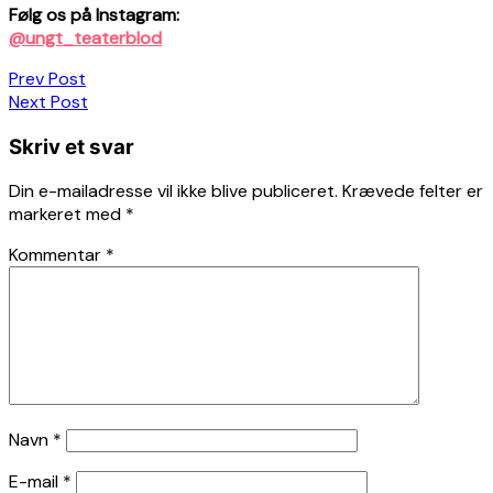
Følg os på Instagram:
@ungt_teaterblod
Indlægsnavigation
Prev Post
Next Post
Skriv et svar
Din e-mailadresse vil ikke blive publiceret.
Krævede felter er
markeret med
*
Kommentar
*
Navn
*
E-mail
*