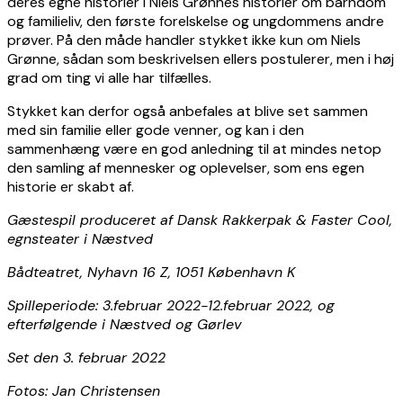
deres egne historier i Niels Grønnes historier om barndom
og familieliv, den første forelskelse og ungdommens andre
prøver. På den måde handler stykket ikke kun om Niels
Grønne, sådan som beskrivelsen ellers postulerer, men i høj
grad om ting vi alle har tilfælles.
Stykket kan derfor også anbefales at blive set sammen
med sin familie eller gode venner, og kan i den
sammenhæng være en god anledning til at mindes netop
den samling af mennesker og oplevelser, som ens egen
historie er skabt af.
Gæstespil produceret af Dansk Rakkerpak & Faster Cool,
egnsteater i Næstved
Bådteatret, Nyhavn 16 Z, 1051 København K
Spilleperiode: 3.februar 2022-12.februar 2022, og
efterfølgende i Næstved og Gørlev
Set den 3. februar 2022
Fotos: Jan Christensen