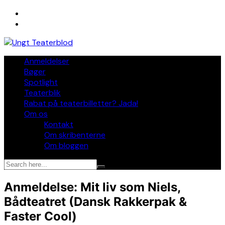
Skip
to
content
Anmeldelser
Bøger
Spotlight
Teaterblik
Rabat på teaterbilletter? Jada!
Om os
Kontakt
Om skribenterne
Om bloggen
Anmeldelse: Mit liv som Niels,
Bådteatret (Dansk Rakkerpak &
Faster Cool)