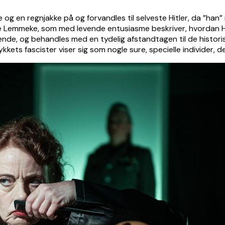
 en regnjakke på og forvandles til selveste Hitler, da ”han” m
le Lemmeke, som med levende entusiasme beskriver, hvordan Hitle
de, og behandles med en tydelig afstandtagen til de historisk
ets fascister viser sig som nogle sure, specielle individer, d