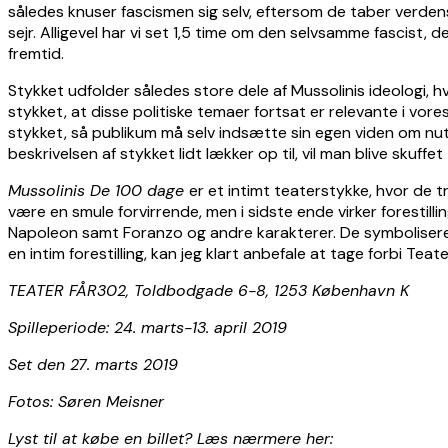
således knuser fascismen sig selv, eftersom de taber verden
sejr. Alligevel har vi set 1,5 time om den selvsamme fascist,
fremtid.
Stykket udfolder således store dele af Mussolinis ideologi, hv
stykket, at disse politiske temaer fortsat er relevante i vore
stykket, så publikum må selv indsætte sin egen viden om nutid
beskrivelsen af stykket lidt lækker op til, vil man blive skuff
Mussolinis De 100 dage
er et intimt teaterstykke, hvor de 
være en smule forvirrende, men i sidste ende virker forestill
Napoleon samt Foranzo og andre karakterer. De symboliserer
en intim forestilling, kan jeg klart anbefale at tage forbi Tea
TEATER FÅR302, Toldbodgade 6-8, 1253 København K
Spilleperiode: 24. marts-13. april 2019
Set den 27. marts 2019
Fotos: Søren Meisner
Lyst til at købe en billet? Læs nærmere her: