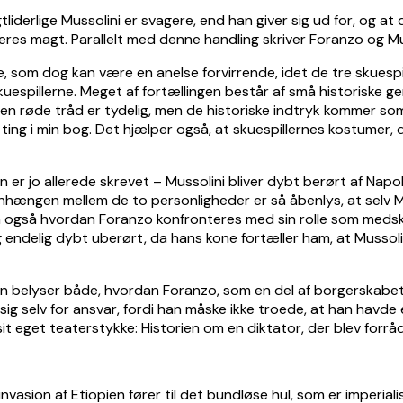
tliderlige Mussolini er svagere, end han giver sig ud for, og 
res magt. Parallelt med denne handling skriver Foranzo og M
om dog kan være en anelse forvirrende, idet de tre skuespille
skuespillerne. Meget af fortællingen består af små historiske 
en røde tråd er tydelig, men de historiske indtryk kommer so
ig ting i min bog. Det hjælper også, at skuespillernes kostumer,
rien er jo allerede skrevet – Mussolini bliver dybt berørt af Na
ngen mellem de to personligheder er så åbenlys, at selv Musso
n også hvordan Foranzo konfronteres med sin rolle som medskriv
endelig dybt uberørt, da hans kone fortæller ham, at Mussolini
n belyser både, hvordan Foranzo, som en del af borgerskabet, 
e” sig selv for ansvar, fordi han måske ikke troede, at han havd
 sit eget teaterstykke: Historien om en diktator, der blev forrå
nvasion af Etiopien fører til det bundløse hul, som er imperiali