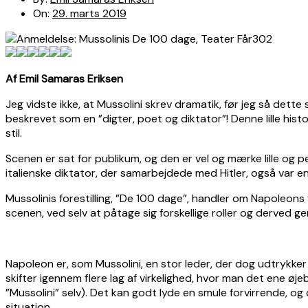
On:
29. marts 2019
Af Emil Samaras Eriksen
Jeg vidste ikke, at Mussolini skrev dramatik, før jeg så dette s
beskrevet som en ”digter, poet og diktator”! Denne lille hist
stil.
Scenen er sat for publikum, og den er vel og mærke lille og p
italienske diktator, der samarbejdede med Hitler, også var e
Mussolinis forestilling, ”De 100 dage”, handler om Napoleons 
scenen, ved selv at påtage sig forskellige roller og derved g
Napoleon er, som Mussolini, en stor leder, der dog udtrykker 
skifter igennem flere lag af virkelighed, hvor man det ene øje
”Mussolini” selv). Det kan godt lyde en smule forvirrende, og
situation.