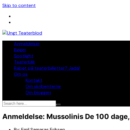
Skip to content
Anmeldelser
Bøger
Spotlight
Teaterblik
Rabat på teaterbilletter? Jada!
Om os
Kontakt
Om skribenterne
Om bloggen
Anmeldelse: Mussolinis De 100 dage,
By:
Emil Samaras Eriksen