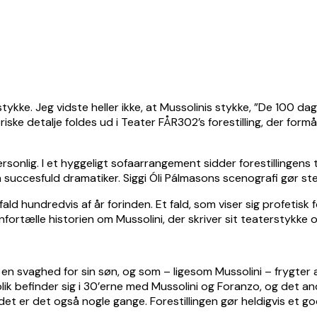
tykke. Jeg vidste heller ikke, at Mussolinis stykke, ”De 100 dage
oriske detalje foldes ud i Teater FÅR302’s forestilling, der f
ersonlig. I et hyggeligt sofaarrangement sidder forestillingen
n succesfuld dramatiker. Siggi Óli Pálmasons scenografi gør st
fald hundredvis af år forinden. Et fald, som viser sig profetis
enfortælle historien om Mussolini, der skriver sit teaterstykke
en svaghed for sin søn, og som – ligesom Mussolini – frygter at
blik befinder sig i 30’erne med Mussolini og Foranzo, og det an
 det er det også nogle gange. Forestillingen gør heldigvis et g