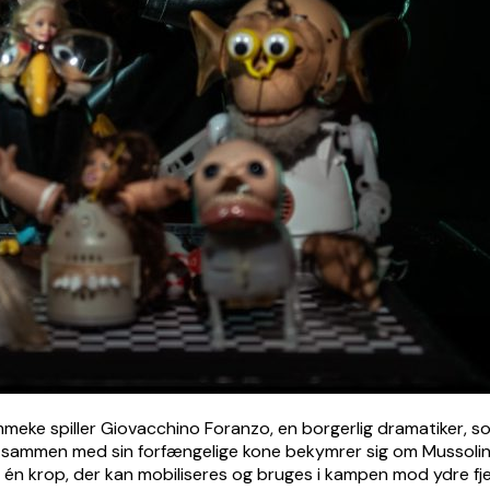
mmeke spiller Giovacchino Foranzo, en borgerlig dramatiker, so
 sammen med sin forfængelige kone bekymrer sig om Mussolinis
én krop, der kan mobiliseres og bruges i kampen mod ydre fj