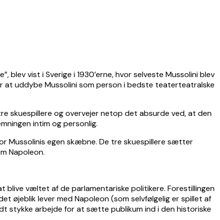
”, blev vist i Sverige i 1930’erne, hvor selveste Mussolini blev
ormår at uddybe Mussolini som person i bedste teaterteatralske
s tre skuespillere og overvejer netop det absurde ved, at den
emningen intim og personlig.
k for Mussolinis egen skæbne. De tre skuespillere sætter
 om Napoleon.
 blive væltet af de parlamentariske politikere. Forestillingen
det øjeblik lever med Napoleon (som selvfølgelig er spillet af
odt stykke arbejde for at sætte publikum ind i den historiske