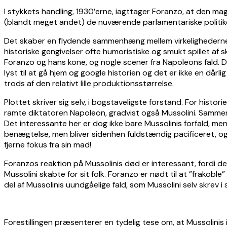
I stykkets handling, 1930’erne, iagttager Foranzo, at den mag
(blandt meget andet) de nuværende parlamentariske politike
Det skaber en flydende sammenhæng mellem virkelighederne, s
historiske gengivelser ofte humoristiske og smukt spillet af 
Foranzo og hans kone, og nogle scener fra Napoleons fald. D
lyst til at gå hjem og google historien og det er ikke en dårl
trods af den relativt lille produktionsstørrelse.
Plottet skriver sig selv, i bogstaveligste forstand. For histo
ramte diktatoren Napoleon, gradvist også Mussolini. Sammenhæ
Det interessante her er dog ikke bare Mussolinis forfald, me
benægtelse, men bliver sidenhen fuldstændig pacificeret, og 
fjerne fokus fra sin mad!
Foranzos reaktion på Mussolinis død er interessant, fordi de
Mussolini skabte for sit folk. Foranzo er nødt til at ”frakobl
del af Mussolinis uundgåelige fald, som Mussolini selv skrev i
Forestillingen præsenterer en tydelig tese om, at Mussolinis i