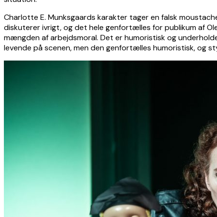
Charlotte E. Munksgaards karakter tager en falsk moustache og
diskuterer ivrigt, og det hele genfortælles for publikum af O
mængden af arbejdsmoral. Det er humoristisk og underholden
levende på scenen, men den genfortælles humoristisk, og stykk