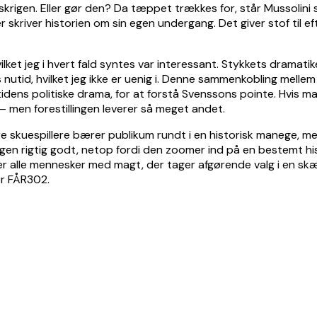
skrigen. Eller gør den? Da tæppet trækkes for, står Mussolin
 der skriver historien om sin egen undergang. Det giver stof ti
ilket jeg i hvert fald syntes var interessant. Stykkets dramatik
s nutid, hvilket jeg ikke er uenig i. Denne sammenkobling mellem
ens politiske drama, for at forstå Svenssons pointe. Hvis man 
et – men forestillingen leverer så meget andet.
tre skuespillere bærer publikum rundt i en historisk manege, me
ingen rigtig godt, netop fordi den zoomer ind på en bestemt hi
 alle mennesker med magt, der tager afgørende valg i en skæbn
ter FÅR302.