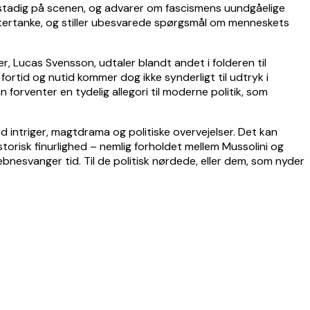
i stadig på scenen, og advarer om fascismens uundgåelige
l eftertanke, og stiller ubesvarede spørgsmål om menneskets
er, Lucas Svensson, udtaler blandt andet i folderen til
 fortid og nutid kommer dog ikke synderligt til udtryk i
forventer en tydelig allegori til moderne politik, som
d intriger, magtdrama og politiske overvejelser. Det kan
storisk finurlighed – nemlig forholdet mellem Mussolini og
esvanger tid. Til de politisk nørdede, eller dem, som nyder