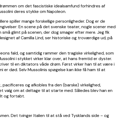
at drømmen om det fascistiske idealsamfund forhindres af
ussolini deres stykke om Napoleon.
re spiller mange forskellige personligheder. Dog er de
gengivelser: En scene på det svenske teater, nogle scener med
m små glimt på scenen, der dog smager efter mere. Jeg fik
 designet af Camilla Lind, ser historiske og troværdige ud, på
poleons fald, og samtidig rammer den tragiske virkelighed, som
lini i stykket virker klar over, at hans fremtid er dyster.
er til en diktators våde drøm. Først virker han til at være i
 er død. Selv Mussolinis spøgelse kan ikke få ham til at
pacificeres og afkobles fra den (barske) virkelighed,
e et valg om at deltage til at starte med. Således blev han en
dt og fortabt.
smen. Det tvinger Italien til at stå ved Tysklands side – og