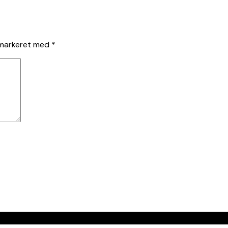
 markeret med
*