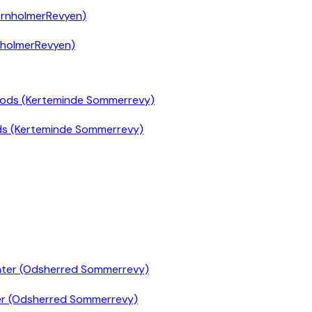
nholmerRevyen)
ds (Kerteminde Sommerrevy)
er (Odsherred Sommerrevy)