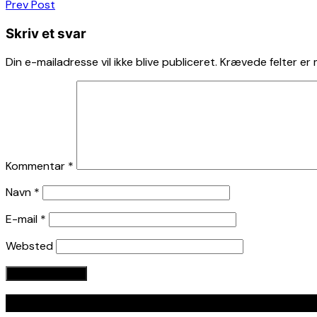
Indlægsnavigation
Prev Post
Skriv et svar
Din e-mailadresse vil ikke blive publiceret.
Krævede felter er
Kommentar
*
Navn
*
E-mail
*
Websted
Seneste indlæg