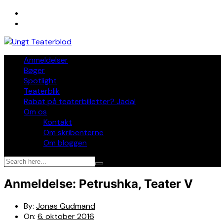
Skip
to
content
Anmeldelser
Bøger
Spotlight
Teaterblik
Rabat på teaterbilletter? Jada!
Om os
Kontakt
Om skribenterne
Om bloggen
Anmeldelse: Petrushka, Teater V
By:
Jonas Gudmand
On:
6. oktober 2016