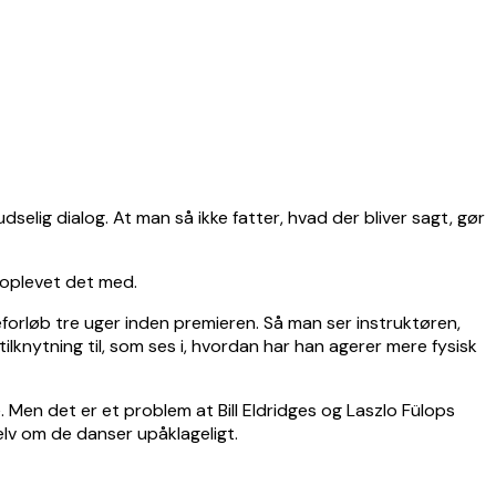
elig dialog. At man så ikke fatter, hvad der bliver sagt, gør
 oplevet det med.
eforløb tre uger inden premieren. Så man ser instruktøren,
ilknytning til, som ses i, hvordan har han agerer mere fysisk
e. Men det er et problem at Bill Eldridges og Laszlo Fülops
selv om de danser upåklageligt.