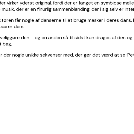
eder virker yderst original, fordi der er fanget en symbiose me
usik, der er en finurlig sammenblanding, der i sig selv er intere
uktøren får nogle af danserne til at bruge masker i deres dans.
 bærer dem.
ggøre den – og en anden så til sidst kun drages af den og ik
t bag.
er der nogle unikke sekvenser med, der gør det værd at se ‘Pet