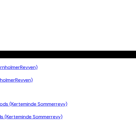
nholmerRevyen)
ds (Kerteminde Sommerrevy)