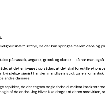
t.
kelighedsnært udtryk, da der kan springes mellem dans og pluds
 tales på russisk, ungarsk, græsk og skotsk – så har man også
åde, at det er bygget op sådan, at det skal forestille et prøv
n kvindelige pianist har den mandlige instruktør en romantisk t
de andre dansere.
bruge replikker, da der tegnes nogle forhold imellem karakterern
nogle af de andre. Jeg bliver ikke draget af deres medvirken, 