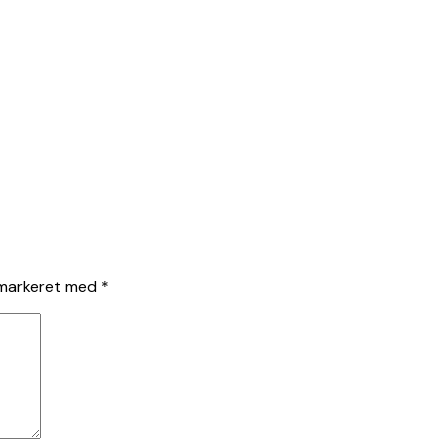
 markeret med
*