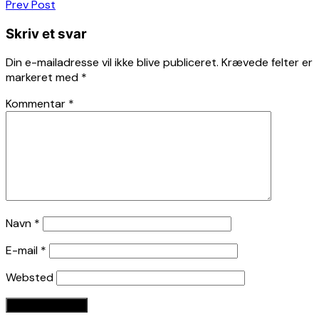
Indlægsnavigation
Prev Post
Skriv et svar
Din e-mailadresse vil ikke blive publiceret.
Krævede felter er
markeret med
*
Kommentar
*
Navn
*
E-mail
*
Websted