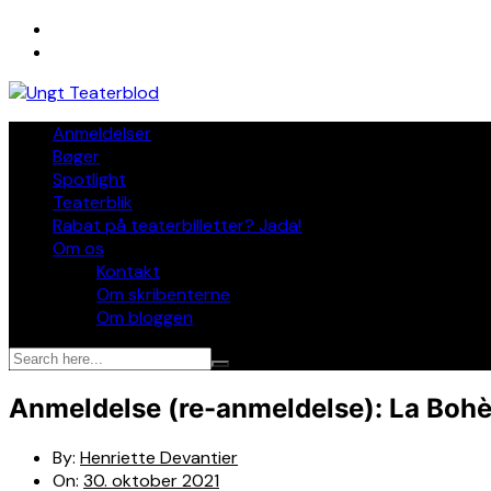
Skip
to
content
Anmeldelser
Bøger
Spotlight
Teaterblik
Rabat på teaterbilletter? Jada!
Om os
Kontakt
Om skribenterne
Om bloggen
Anmeldelse (re-anmeldelse): La Bohè
By:
Henriette Devantier
On:
30. oktober 2021