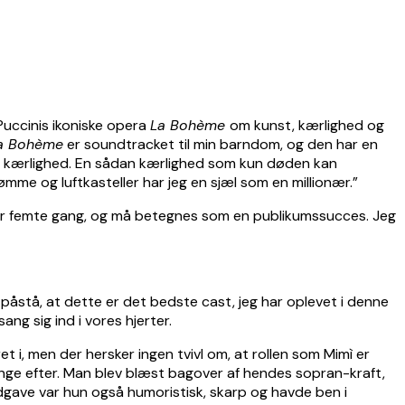
uccinis ikoniske opera
La Bohème
om kunst, kærlighed og
a Bohème
er soundtracket til min barndom, og den har en
tor kærlighed. En sådan kærlighed som kun døden kan
rømme og luftkasteller har jeg en sjæl som en millionær.”
or femte gang, og må betegnes som en publikumssucces. Jeg
 påstå, at dette er det bedste cast, jeg har oplevet i denne
ng sig ind i vores hjerter.
i, men der hersker ingen tvivl om, at rollen som Mimì er
nge efter. Man blev blæst bagover af hendes sopran-kraft,
 udgave var hun også humoristisk, skarp og havde ben i