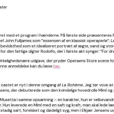
ret med et program i hænderne. På første side præsenteres P
f John Fulljames som ”essensen af en klassisk operaperle”.
L
min bevidsthed som et idealiseret portræt af ægte, sand og s
for den fattige digter Rodolfo, der i første akt synger: ”For d
virkelighedsnære udgave, der pryder Operaens Store scene f
 Denne anmeldelse kan du læse
her
.
 castet er nyt i denne omgang af
La Bohème
. Jeg tør vove at
nsens, der debuterede som den kvindelige hovedrolle Mimì og sa
Musetta i samme opsætning – en karakter, hun er velbevandret 
Hun leverede en Mimí med en saft og kraft, man skal lede læ
ar stadig sart, forelsket og dødeligt syg, men i Elkjær Jensens