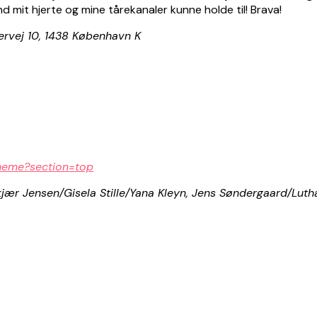
 mit hjerte og mine tårekanaler kunne holde til! Brava!
ervej 10, 1438 København K
oheme?section=top
kjær Jensen/Gisela Stille/Yana Kleyn, Jens Søndergaard/Lut