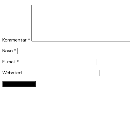
Kommentar
*
Navn
*
E-mail
*
Websted
Seneste indlæg
Anmeldelse: BornholmerRevyen 2026, Kyllingemoderen (Bor