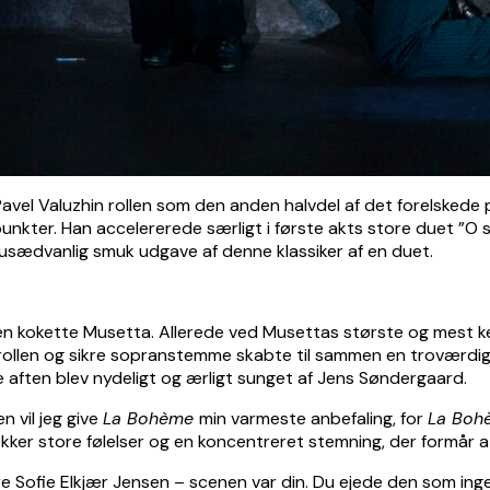
vel Valuzhin rollen som den anden halvdel af det forelskede p
ter. Han accelererede særligt i første akts store duet ”O soa
sædvanlig smuk udgave af denne klassiker af en duet.
en kokette Musetta. Allerede ved Musettas største og mest ke
llen og sikre sopranstemme skabte til sammen en troværdig 
 aften blev nydeligt og ærligt sunget af Jens Søndergaard.
 vil jeg give
La Bohème
min varmeste anbefaling, for
La Bo
r store følelser og en koncentreret stemning, der formår at 
kære Sofie Elkjær Jensen – scenen var din. Du ejede den som in