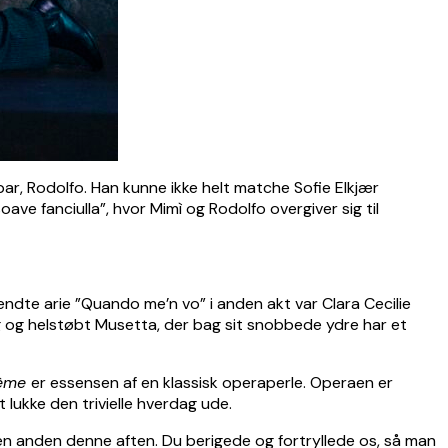
ar, Rodolfo. Han kunne ikke helt matche Sofie Elkjær
ve fanciulla”, hvor Mimì og Rodolfo overgiver sig til
ndte arie ”Quando me’n vo” i anden akt var Clara Cecilie
og helstøbt Musetta, der bag sit snobbede ydre har et
hème
er essensen af en klassisk operaperle. Operaen er
lukke den trivielle hverdag ude.
gen anden denne aften. Du berigede og fortryllede os, så man