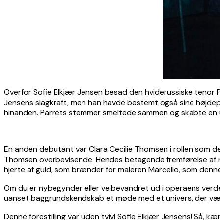
Overfor Sofie Elkjær Jensen besad den hviderussiske tenor Pa
Jensens slagkraft, men han havde bestemt også sine højdepunk
hinanden. Parrets stemmer smeltede sammen og skabte en u
En anden debutant var Clara Cecilie Thomsen i rollen som d
Thomsen overbevisende. Hendes betagende fremførelse af ro
hjerte af guld, som brænder for maleren Marcello, som denne
Om du er nybegynder eller velbevandret ud i operaens verden
uanset baggrundskendskab et møde med et univers, der vække
Denne forestilling var uden tvivl Sofie Elkjær Jensens! Så, 