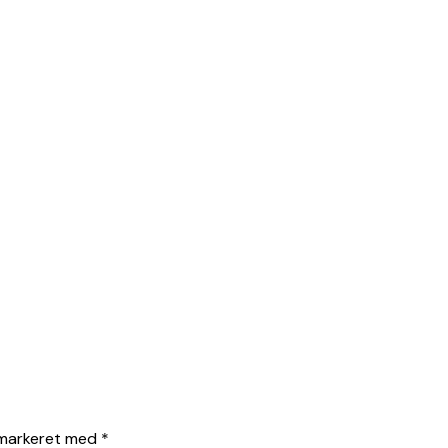
 markeret med
*