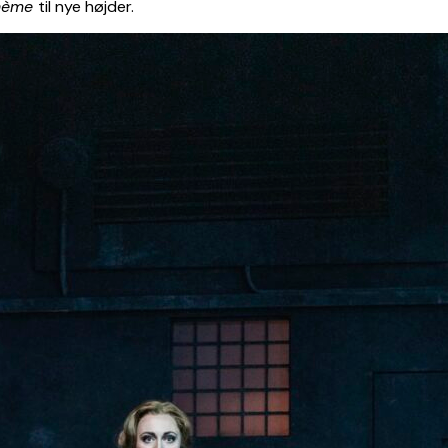
hème
til nye højder.