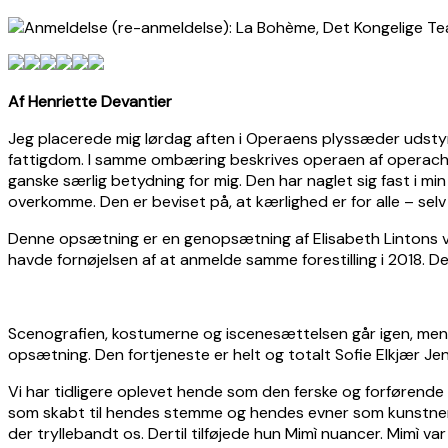
Af Henriette Devantier
Jeg placerede mig lørdag aften i Operaens plyssæder udsty
fattigdom. I samme ombæring beskrives operaen af operache
ganske særlig betydning for mig. Den har naglet sig fast i 
overkomme. Den er beviset på, at kærlighed er for alle – selv 
Denne opsætning er en genopsætning af Elisabeth Lintons 
havde fornøjelsen af at anmelde samme forestilling i 2018.
Scenografien, kostumerne og iscenesættelsen går igen, men
opsætning. Den fortjeneste er helt og totalt Sofie Elkjær Je
Vi har tidligere oplevet hende som den ferske og forførende 
som skabt til hendes stemme og hendes evner som kunstner. 
der tryllebandt os. Dertil tilføjede hun Mimì nuancer. Mimì v