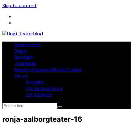
Skip to content
Anmeldelser
Bøger
Spotlight
Teaterblik
Rabat på teaterbilletter? Jada!
Om os
Kontakt
Om skribenterne
Om bloggen
ronja-aalborgteater-16