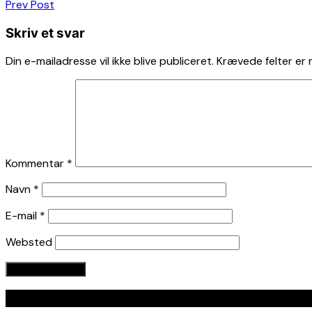
Indlægsnavigation
Prev Post
Skriv et svar
Din e-mailadresse vil ikke blive publiceret.
Krævede felter er
Kommentar
*
Navn
*
E-mail
*
Websted
Seneste indlæg