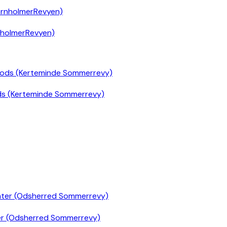
nholmerRevyen)
ds (Kerteminde Sommerrevy)
er (Odsherred Sommerrevy)