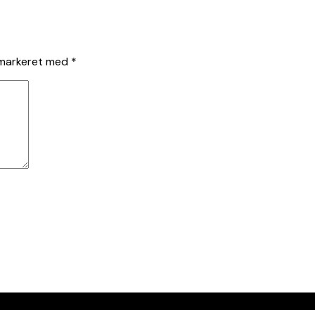
 markeret med
*