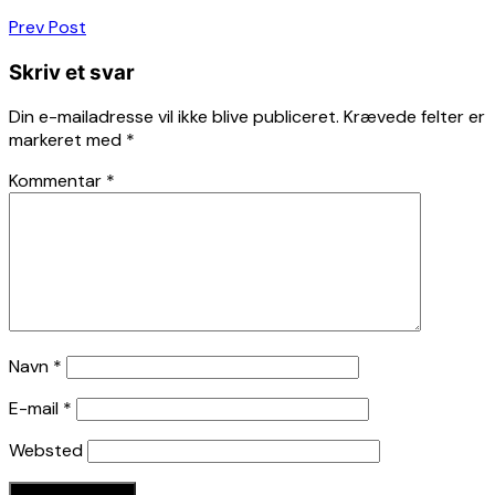
Indlægsnavigation
Prev Post
Skriv et svar
Din e-mailadresse vil ikke blive publiceret.
Krævede felter er
markeret med
*
Kommentar
*
Navn
*
E-mail
*
Websted