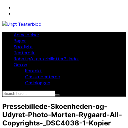
Skip
to
content
Anmeldelser
Bøger
Spotlight
Teaterblik
Rabat på teaterbilletter? Jada!
Om os
Kontakt
Om skribenterne
Om bloggen
Pressebillede-Skoenheden-og-
Udyret-Photo-Morten-Rygaard-All-
Copyrights-_DSC4038-1-Kopier