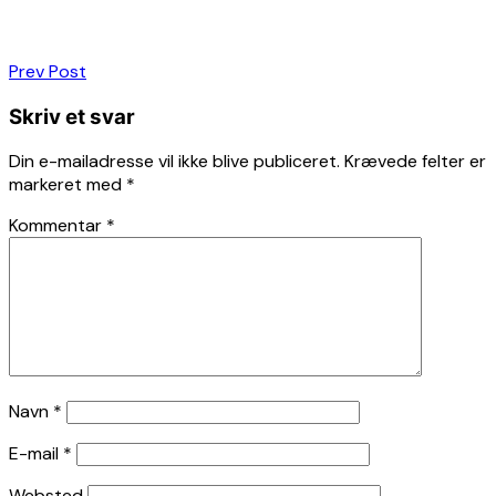
Indlægsnavigation
Prev Post
Skriv et svar
Din e-mailadresse vil ikke blive publiceret.
Krævede felter er
markeret med
*
Kommentar
*
Navn
*
E-mail
*
Websted